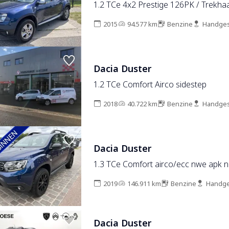
1.2 TCe 4x2 Prestige 126PK / Trekhaa
2015
94.577 km
Benzine
Handges
Dacia Duster
1.2 TCe Comfort Airco sidestep
2018
40.722 km
Benzine
Handges
Dacia Duster
1.3 TCe Comfort airco/ecc nwe apk n
2019
146.911 km
Benzine
Handge
Dacia Duster