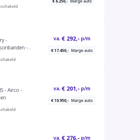
€ 6.250,-
Marge auto
schakeld
€ 292,-
va.
p/m
ry -
asonbanden -
€ 17.450,-
Marge auto
uden
chakeld
€ 201,-
va.
p/m
 - Airco -
den
€ 10.950,-
Marge auto
chakeld
€ 276,-
va.
p/m