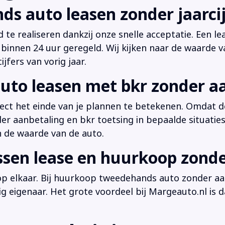
ds auto leasen zonder jaarcij
d te realiseren dankzij onze snelle acceptatie. Een l
innen 24 uur geregeld. Wij kijken naar de waarde v
jfers van vorig jaar.
uto leasen met bkr zonder a
irect het einde van je plannen te betekenen. Omdat de
der aanbetaling en bkr toetsing in bepaalde situati
n de waarde van de auto.
ussen lease en huurkoop zond
 op elkaar. Bij huurkoop tweedehands auto zonder aan
dig eigenaar. Het grote voordeel bij Margeauto.nl is d