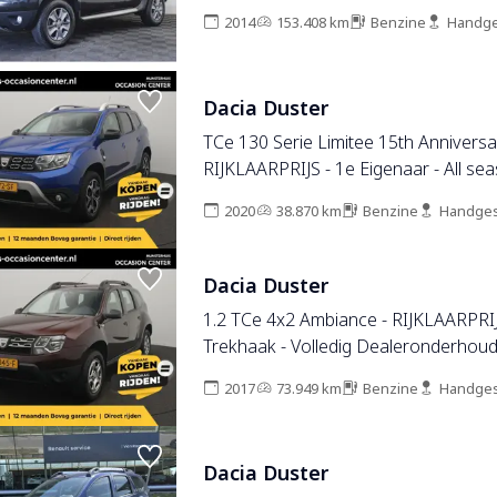
2014
153.408 km
Benzine
Handge
Dacia Duster
TCe 130 Serie Limitee 15th Anniversa
RIJKLAARPRIJS - 1e Eigenaar - All se
Camera - Trekhaak - Dealeronderho
2020
38.870 km
Benzine
Handges
Dacia Duster
1.2 TCe 4x2 Ambiance - RIJKLAARPRIJS
Trekhaak - Volledig Dealeronderhou
2017
73.949 km
Benzine
Handges
Dacia Duster