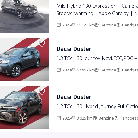
Mild Hybrid 130 Expression | Camer
Stoelverwarming | Apple Carplay | N
2025
11.146 km
Benzine
Handges
Dacia Duster
1.3 TCe 130 Journey Navi,ECC,PDC 
2023
67.957 km
Benzine
Handges
Dacia Duster
1.2 TCe 130 Hybrid Journey Full Opti
2025
3.025 km
Benzine
Handgesc