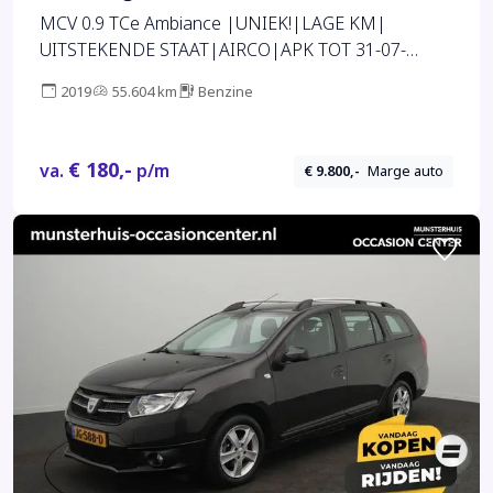
MCV 0.9 TCe Ambiance |UNIEK!|LAGE KM|
UITSTEKENDE STAAT|AIRCO|APK TOT 31-07-
2027| 5313
2019
55.604 km
Benzine
€ 180,-
va.
p/m
€ 9.800,-
Marge auto