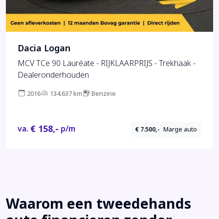
Dacia Logan
MCV TCe 90 Lauréate - RIJKLAARPRIJS - Trekhaak -
Dealeronderhouden
2016
134.637 km
Benzine
€ 158,-
va.
p/m
€ 7.500,-
Marge auto
Waarom een tweedehands