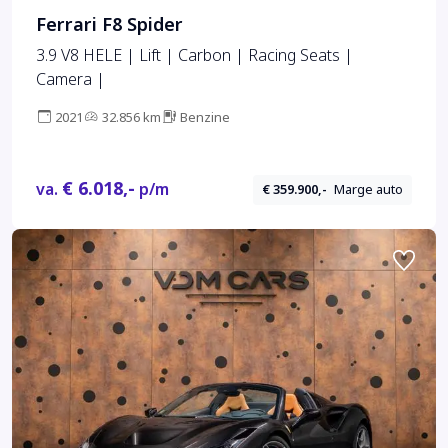
Ferrari F8 Spider
3.9 V8 HELE | Lift | Carbon | Racing Seats |
Camera |
2021
32.856 km
Benzine
€ 6.018,-
va.
p/m
€ 359.900,-
Marge auto