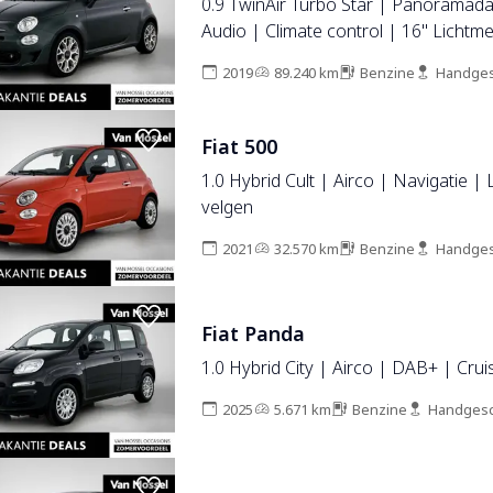
0.9 TwinAir Turbo Star | Panoramada
Audio | Climate control | 16" Lichtm
2019
89.240 km
Benzine
Handges
Fiat 500
1.0 Hybrid Cult | Airco | Navigatie |
velgen
2021
32.570 km
Benzine
Handges
Fiat Panda
1.0 Hybrid City | Airco | DAB+ | Crui
2025
5.671 km
Benzine
Handgesc