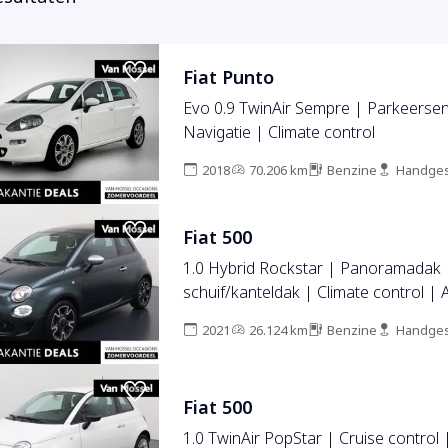
Fiat Punto
Evo 0.9 TwinAir Sempre | Parkeerse
Navigatie | Climate control
2018
70.206 km
Benzine
Handges
Fiat 500
1.0 Hybrid Rockstar | Panoramadak
schuif/kanteldak | Climate control | 
Carplay/Android Auto
2021
26.124 km
Benzine
Handges
Fiat 500
1.0 TwinAir PopStar | Cruise control