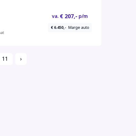
€ 207,-
va.
p/m
€ 6.450,-
Marge auto
at
11
›