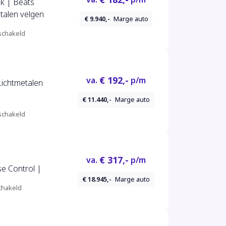
k | Beats
etalen velgen
€ 9.940,-
Marge auto
chakeld
€ 192,-
va.
p/m
 Lichtmetalen
€ 11.440,-
Marge auto
chakeld
€ 317,-
va.
p/m
se Control |
€ 18.945,-
Marge auto
hakeld