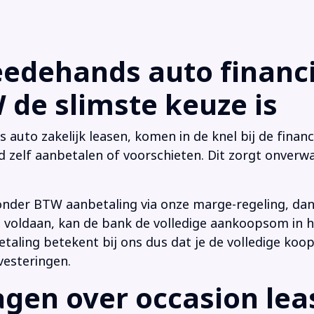
dehands auto financi
de slimste keuze is
uto zakelijk leasen, komen in de knel bij de financi
d zelf aanbetalen of voorschieten. Dit zorgt onverwa
onder BTW aanbetaling via onze marge-regeling, da
 is voldaan, kan de bank de volledige aankoopsom in
ling betekent bij ons dus dat je de volledige koop
vesteringen.
en over occasion leas