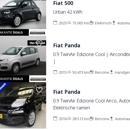
Fiat 500
Urban 42 kWh
2023
73.065 km
Elektrisch
Automa
Fiat Panda
0.9 TwinAir Edizione Cool | Airconditi
|
2015
50.473 km
Benzine
Handges
Fiat Panda
0.9 TwinAir Edizione Cool Airco, Auto
Elektrische ramen
2016
28.513 km
Benzine
Automaa