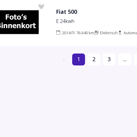
Fiat 500
E 24kwh
2014
76.640 km
Elektrisch
Automa
‹
1
2
3
...