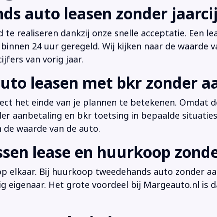
ds auto leasen zonder jaarcij
d te realiseren dankzij onze snelle acceptatie. Een l
innen 24 uur geregeld. Wij kijken naar de waarde v
jfers van vorig jaar.
uto leasen met bkr zonder a
irect het einde van je plannen te betekenen. Omdat de
der aanbetaling en bkr toetsing in bepaalde situati
n de waarde van de auto.
ussen lease en huurkoop zond
 op elkaar. Bij huurkoop tweedehands auto zonder aan
dig eigenaar. Het grote voordeel bij Margeauto.nl is d