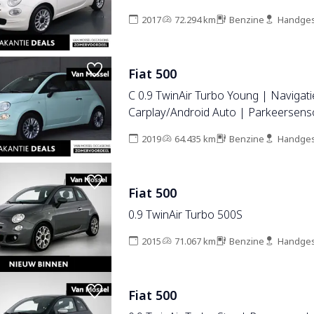
2017
72.294 km
Benzine
Handges
Fiat 500
C 0.9 TwinAir Turbo Young | Navigati
Carplay/Android Auto | Parkeersens
2019
64.435 km
Benzine
Handges
Fiat 500
0.9 TwinAir Turbo 500S
2015
71.067 km
Benzine
Handges
Fiat 500