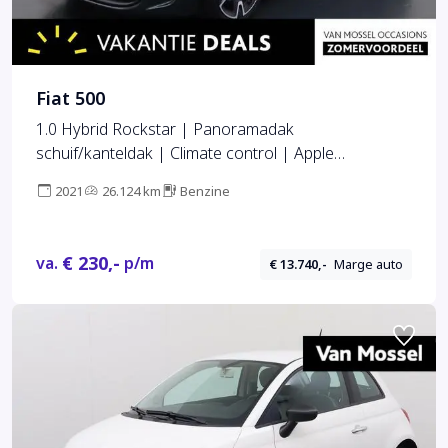
Fiat 500
1.0 Hybrid Rockstar | Panoramadak
schuif/kanteldak | Climate control | Apple
Carplay/Android Auto
2021
26.124 km
Benzine
€ 230,-
va.
p/m
€ 13.740,-
Marge auto