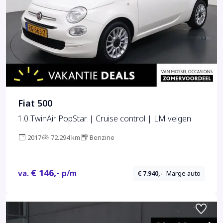
Fiat 500
1.0 TwinAir PopStar | Cruise control | LM velgen
2017
72.294 km
Benzine
€ 146,-
va.
p/m
€ 7.940,-
Marge auto