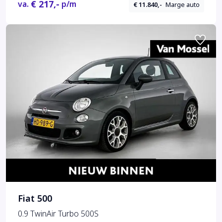
€ 217,-
va.
p/m
€ 11.840,-
Marge auto
Fiat 500
0.9 TwinAir Turbo 500S