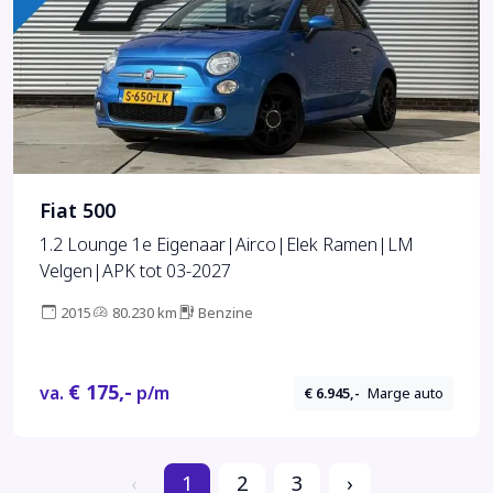
Fiat 500
1.2 Lounge 1e Eigenaar|Airco|Elek Ramen|LM
Velgen|APK tot 03-2027
2015
80.230 km
Benzine
€ 175,-
va.
p/m
€ 6.945,-
Marge auto
‹
1
2
3
›