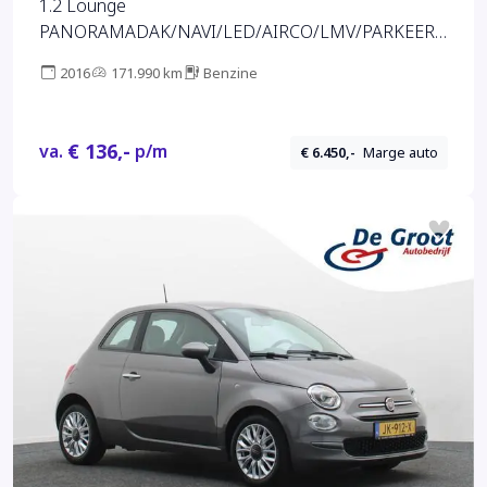
1.2 Lounge
PANORAMADAK/NAVI/LED/AIRCO/LMV/PARKEERS
ENSOREN/ZO MEENEEMPRIJS/NIEUWE APK T/M
2016
171.990 km
Benzine
08-2027
€ 136,-
va.
p/m
€ 6.450,-
Marge auto