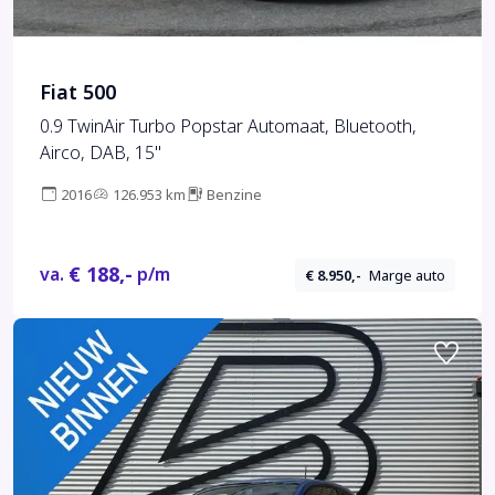
Fiat 500
0.9 TwinAir Turbo Popstar Automaat, Bluetooth,
Airco, DAB, 15"
2016
126.953 km
Benzine
€ 188,-
va.
p/m
€ 8.950,-
Marge auto