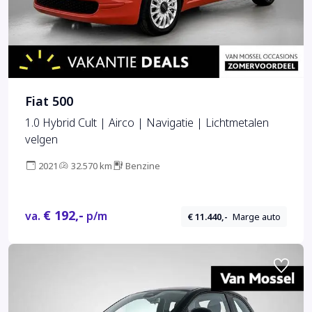
Fiat 500
1.0 Hybrid Cult | Airco | Navigatie | Lichtmetalen
velgen
2021
32.570 km
Benzine
€ 192,-
va.
p/m
€ 11.440,-
Marge auto