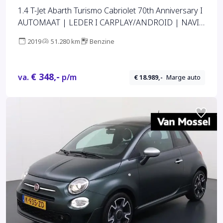
1.4 T-Jet Abarth Turismo Cabriolet 70th Anniversary I
AUTOMAAT | LEDER I CARPLAY/ANDROID | NAVI
| CLIMATE CONTROL | LMV 17'' | PDC | DAB |
2019
51.280 km
Benzine
BLUETOOTH
€ 348,-
va.
p/m
€ 18.989,-
Marge auto