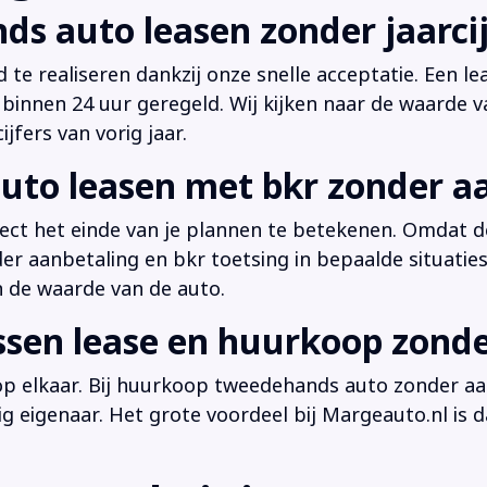
ds auto leasen zonder jaarcij
d te realiseren dankzij onze snelle acceptatie. Een l
innen 24 uur geregeld. Wij kijken naar de waarde v
jfers van vorig jaar.
uto leasen met bkr zonder a
irect het einde van je plannen te betekenen. Omdat de
der aanbetaling en bkr toetsing in bepaalde situati
n de waarde van de auto.
ussen lease en huurkoop zond
 op elkaar. Bij huurkoop tweedehands auto zonder aan
dig eigenaar. Het grote voordeel bij Margeauto.nl is d