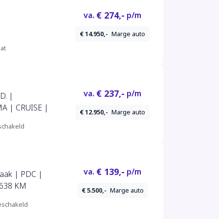
€ 274,-
va.
p/m
€ 14.950,-
Marge auto
at
€ 237,-
va.
p/m
D. |
A | CRUISE |
€ 12.950,-
Marge auto
chakeld
€ 139,-
va.
p/m
haak | PDC |
-2015 127.638 KM
€ 5.500,-
Marge auto
schakeld