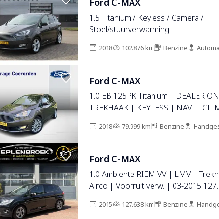
Ford C-MAX
1.5 Titanium / Keyless / Camera /
Stoel/stuurverwarming
2018
102.876 km
Benzine
Automa
Ford C-MAX
1.0 EB 125PK Titanium | DEALER ON
TREKHAAK | KEYLESS | NAVI | CLIM
2018
79.999 km
Benzine
Handges
Ford C-MAX
1.0 Ambiente RIEM VV | LMV | Trek
Airco | Voorruit verw. | 03
2015
127.638 km
Benzine
Handge