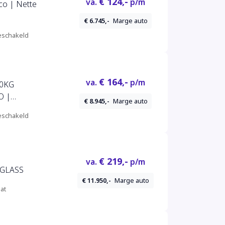
€ 124,-
va.
p/m
co | Nette
€ 6.745,-
Marge auto
schakeld
€ 164,-
va.
p/m
00KG
O |
€ 8.945,-
Marge auto
mera |
schakeld
e Control |
itverwarming |
€ 219,-
va.
p/m
.GLASS
€ 11.950,-
Marge auto
at