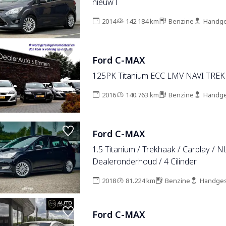
nieuw l
2014
142.184 km
Benzine
Handge
Ford C-MAX
125PK Titanium ECC LMV NAVI TRE
2016
140.763 km
Benzine
Handge
Ford C-MAX
1.5 Titanium / Trekhaak / Carplay / N
Dealeronderhoud / 4 Cilinder
2018
81.224 km
Benzine
Handges
Ford C-MAX