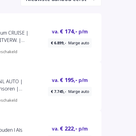
€ 174,-
va.
p/m
ITVERW. |
€ 6.899,-
Marge auto
schakeld
€ 195,-
va.
p/m
 NL AUTO |
ensoren |
€ 7.745,-
Marge auto
schakeld
€ 222,-
va.
p/m
ouden l Als