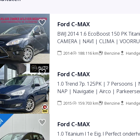
Ford C-MAX
BWJ 2014 1.6 EcoBoost 150 PK Titanium CRUISE |
CAMERA | NAVI | CLIMA | VOORRU
STOELVERW. | LMV | PDC
2014
188.116 km
Benzine
Handge
Ford C-MAX
1.0 Trend 7p. 125PK | 7 Persoons |
NAP | Navigatie | Airco | Parkeers
Cruise Control | 2 Sleutels |
2015
159.703 km
Benzine
Handge
Ford C-MAX
1.0 Titanium l 1e Eig. l Perfect onderh