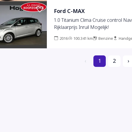
Ford C-MAX
1.0 Titanium Clima Cruise control Nav
Rijklaarprijs Inruil Mogelijk!
2016
100.341 km
Benzine
Handge
‹
1
2
›