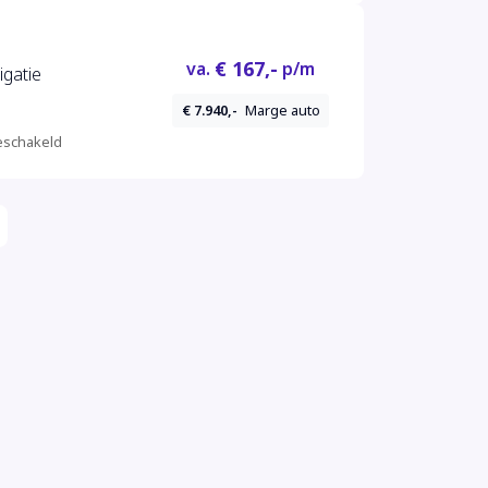
€ 167,-
va.
p/m
igatie
€ 7.940,-
Marge auto
schakeld