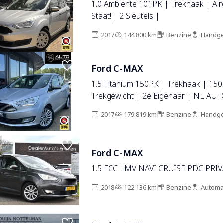
1.0 Ambiente 101PK | Trekhaak | Air
Staat! | 2 Sleutels |
2017
144.800 km
Benzine
Handge
Ford C-MAX
1.5 Titanium 150PK | Trekhaak | 15
Trekgewicht | 2e Eigenaar | NL AUT
Onderhoudshistorie | Achteruitrijca
2017
179.819 km
Benzine
Handge
Navigatie | Parkeersensoren | Cruis
Climate Control | Armsteun | Voorru
Lichtmetalen Velgen | 2 Sleutels |
Ford C-MAX
1.5 ECC LMV NAVI CRUISE PDC PRIV
2018
122.136 km
Benzine
Automa