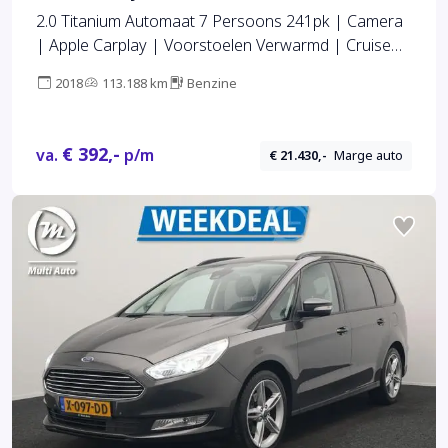
2.0 Titanium Automaat 7 Persoons 241pk | Camera
| Apple Carplay | Voorstoelen Verwarmd | Cruise
Control | LED Koplampen | Navigatie |
2018
113.188 km
Benzine
€ 392,-
va.
p/m
€ 21.430,-
Marge auto