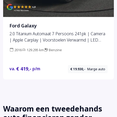
Ford Galaxy
2.0 Titanium Automaat 7 Persoons 241pk | Camera
| Apple Carplay | Voorstoelen Verwarmd | LED
Koplampen | Cruise Control | Navigatie | 19"L.M |
2016
129.295 km
Benzine
€ 419,-
va.
p/m
€ 19.930,-
Marge auto
Waarom een tweedehands