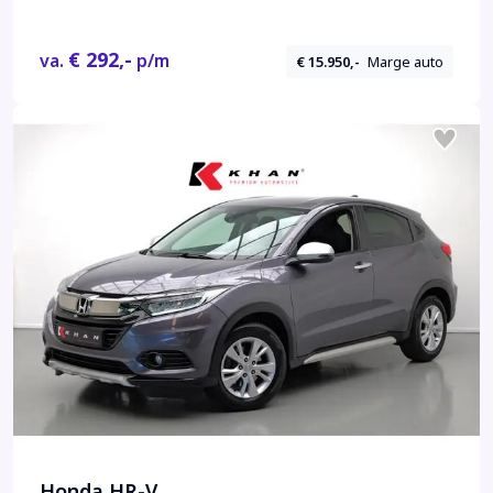
€ 292,-
va.
p/m
€ 15.950,-
Marge auto
Honda HR-V