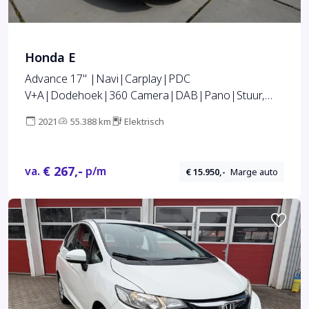
Honda E
Advance 17" |Navi|Carplay|PDC
V+A|Dodehoek|360 Camera|DAB|Pano|Stuur,
stoel en voorruitverwarming|
2021
55.388 km
Elektrisch
€ 267,-
va.
p/m
€ 15.950,-
Marge auto