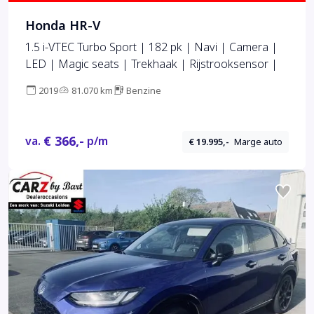
Honda HR-V
1.5 i-VTEC Turbo Sport | 182 pk | Navi | Camera |
LED | Magic seats | Trekhaak | Rijstrooksensor |
2019
81.070 km
Benzine
€ 366,-
va.
p/m
€ 19.995,-
Marge auto