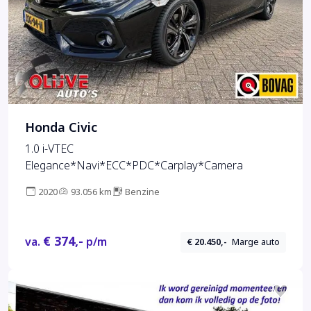
Honda Civic
1.0 i-VTEC
Elegance*Navi*ECC*PDC*Carplay*Camera
2020
93.056 km
Benzine
€ 374,-
va.
p/m
€ 20.450,-
Marge auto