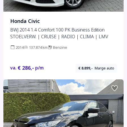
Honda Civic
BWJ 2014 1.4 Comfort 100 PK Business Edition
STOELVERW. | CRUISE | RADIO | CLIMA | LMV
2014
137.874 km
Benzine
€ 286,-
va.
p/m
€ 8.899,-
Marge auto