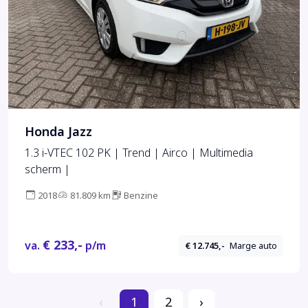
Honda Jazz
1.3 i-VTEC 102 PK | Trend | Airco | Multimedia
scherm |
2018
81.809 km
Benzine
€ 233,-
va.
p/m
€ 12.745,-
Marge auto
‹
1
2
›