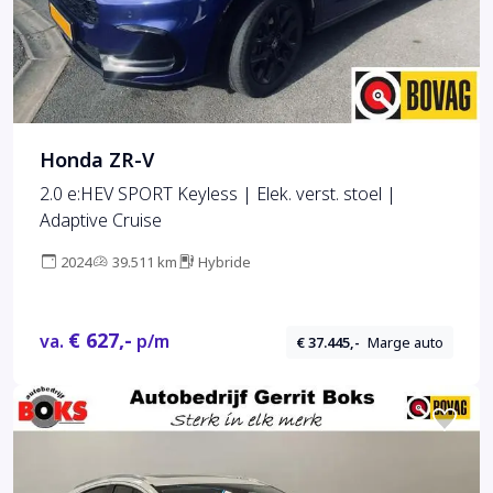
Honda ZR-V
2.0 e:HEV SPORT Keyless | Elek. verst. stoel |
Adaptive Cruise
2024
39.511 km
Hybride
€ 627,-
va.
p/m
€ 37.445,-
Marge auto