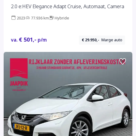
2.0 e:HEV Elegance Adapt Cruise, Automaat, Camera
2023
77.936 km
Hybride
€ 501,-
va.
p/m
€ 29.950,-
Marge auto