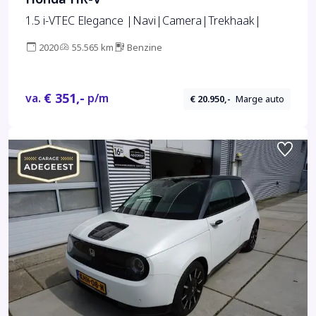
1.5 i-VTEC Elegance |Navi|Camera|Trekhaak|
2020
55.565 km
Benzine
€ 351,-
va.
p/m
€ 20.950,-
Marge auto