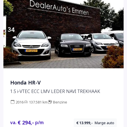
Honda HR-V
1.5 i-VTEC ECC LMV LEDER NAVI TREKHAAK
2016
137.581 km
Benzine
€ 294,-
va.
p/m
€ 13.999,-
Marge auto