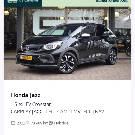
Honda Jazz
1.5 e:HEV Crosstar
CARPLAY|ACC|LED|CAM|LMV|ECC|NAV
2022
73.409 km
Hybride