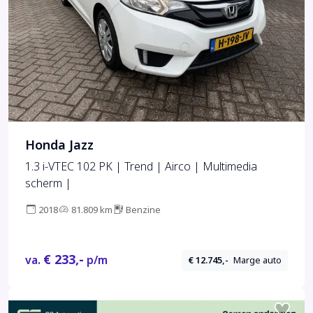
Honda Jazz
1.3 i-VTEC 102 PK | Trend | Airco | Multimedia
scherm |
2018
81.809 km
Benzine
€ 233,-
va.
p/m
€ 12.745,-
Marge auto