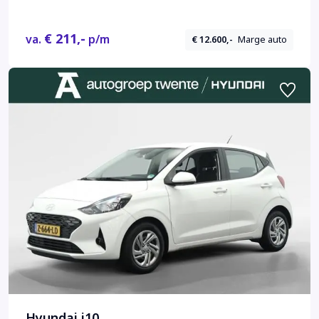
€ 211,-
va.
p/m
€ 12.600,-
Marge auto
Hyundai i10