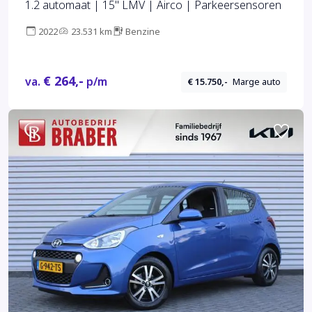
1.2 automaat | 15" LMV | Airco | Parkeersensoren
2022
23.531 km
Benzine
€ 264,-
va.
p/m
€ 15.750,-
Marge auto