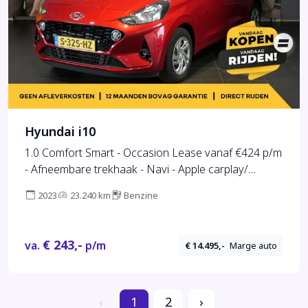
Hyundai i10
1.0 Comfort Smart - Occasion Lease vanaf €424 p/m
- Afneembare trekhaak - Navi - Apple carplay/
Android auto - Camera - Bluetooth - Airco
2023
23.240 km
Benzine
€ 243,-
va.
p/m
€ 14.495,-
Marge auto
‹
1
2
›