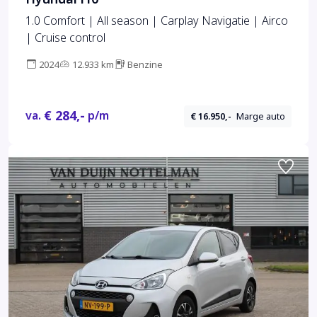
1.0 Comfort | All season | Carplay Navigatie | Airco
| Cruise control
2024
12.933 km
Benzine
€ 284,-
va.
p/m
€ 16.950,-
Marge auto