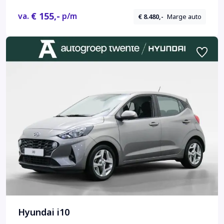
€ 155,-
va.
p/m
€ 8.480,-
Marge auto
Hyundai i10