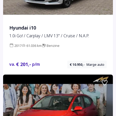
Hyundai i10
1.0i Go! / Carplay / LMV 13" / Cruise / N.A.P.
2017
61.036 km
Benzine
€ 201,-
va.
p/m
€ 10.950,-
Marge auto