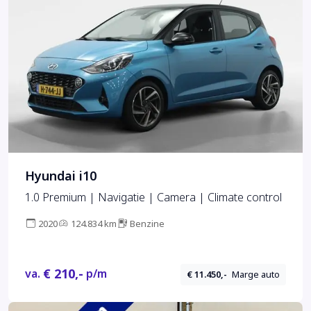
Hyundai i10
1.0 Premium | Navigatie | Camera | Climate control
2020
124.834 km
Benzine
€ 210,-
va.
p/m
€ 11.450,-
Marge auto