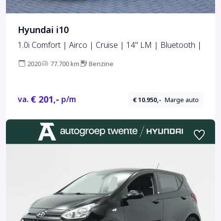
Hyundai i10
1.0i Comfort | Airco | Cruise | 14" LM | Bluetooth |
2020
77.700 km
Benzine
€ 201,-
va.
p/m
€ 10.950,-
Marge auto