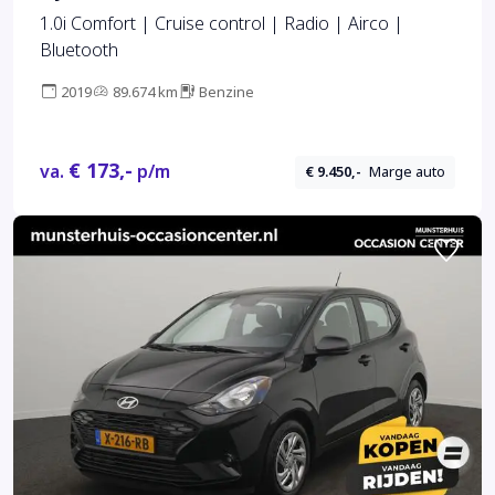
1.0i Comfort | Cruise control | Radio | Airco |
Bluetooth
2019
89.674 km
Benzine
€ 173,-
va.
p/m
€ 9.450,-
Marge auto