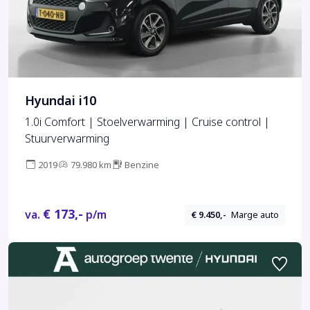
Hyundai i10
1.0i Comfort | Stoelverwarming | Cruise control |
Stuurverwarming
2019
79.980 km
Benzine
€ 173,-
va.
p/m
€ 9.450,-
Marge auto