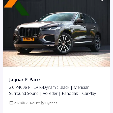
Jaguar F-Pace
2.0 P400e PHEV R-Dynamic Black | Meridian
Surround Sound | Volleder | Panodak | CarPlay |
360 Cam | Memory | Adap Cruise | 360Cam | Etc..
2022
78.623 km
Hybride
Org NL