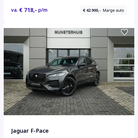
€ 718,-
va.
p/m
€ 42.900,-
Marge auto
Jaguar F-Pace