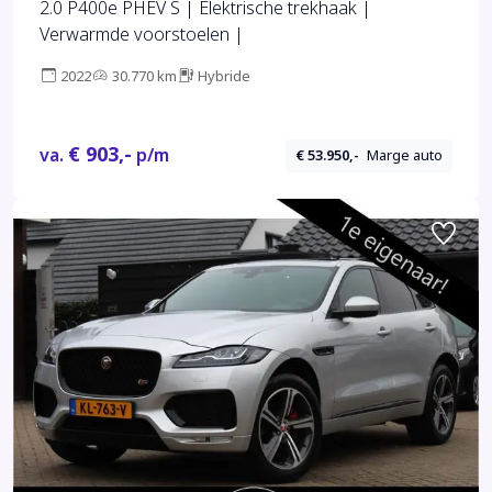
2.0 P400e PHEV S | Elektrische trekhaak |
Verwarmde voorstoelen |
2022
30.770 km
Hybride
€ 903,-
va.
p/m
€ 53.950,-
Marge auto