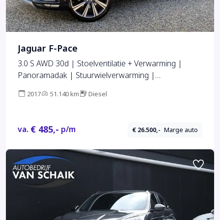
Jaguar F-Pace
3.0 S AWD 30d | Stoelventilatie + Verwarming |
Panoramadak | Stuurwielverwarming |
Stoelgeheugen | Navigatie | Keyless | HUD |
2017
51.140 km
Diesel
€ 485,-
va.
p/m
€ 26.500,-
Marge auto