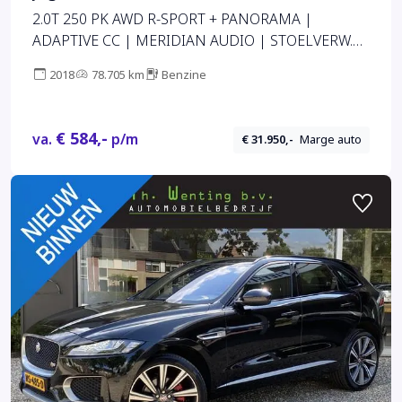
2.0T 250 PK AWD R-SPORT + PANORAMA |
ADAPTIVE CC | MERIDIAN AUDIO | STOELVERW.
V+A | CAMERA
2018
78.705 km
Benzine
€ 584,-
va.
p/m
€ 31.950,-
Marge auto