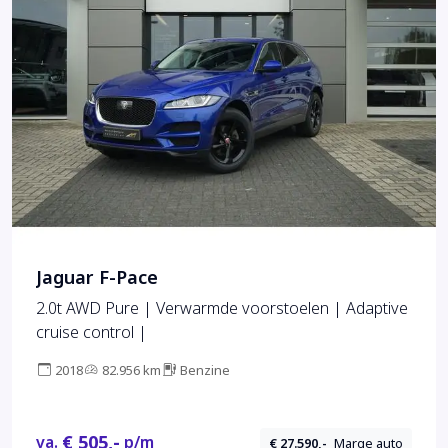
Jaguar F-Pace
2.0t AWD Pure | Verwarmde voorstoelen | Adaptive
cruise control |
2018
82.956 km
Benzine
€ 505,-
va.
p/m
€ 27.590,-
Marge auto