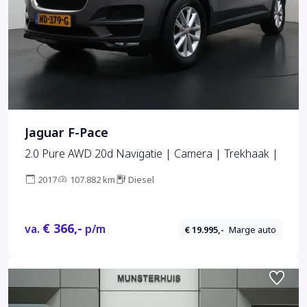
Jaguar F-Pace
2.0 Pure AWD 20d Navigatie | Camera | Trekhaak |
2017
107.882 km
Diesel
€ 366,-
va.
p/m
€ 19.995,-
Marge auto