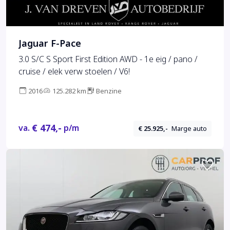
Jaguar F-Pace
3.0 S/C S Sport First Edition AWD - 1e eig / pano /
cruise / elek verw stoelen / V6!
2016
125.282 km
Benzine
€ 474,-
va.
p/m
€ 25.925,-
Marge auto