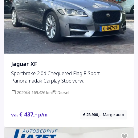
Jaguar XF
Sportbrake 2.0d Chequered Flag R Sport
Panoramadak Carplay Stoelverw.
2020
169.426 km
Diesel
€ 437,-
va.
p/m
€ 23.900,-
Marge auto