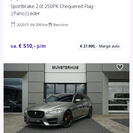
Sportbrake 2.0t 250PK Chequered Flag
|Pano|Leder
2020
69.299 km
Benzine
€ 510,-
va.
p/m
€ 27.900,-
Marge auto