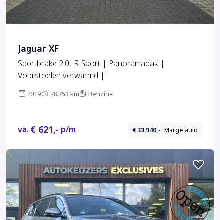
Jaguar XF
Sportbrake 2.0t R-Sport | Panoramadak |
Voorstoelen verwarmd |
2019
78.753 km
Benzine
€ 621,-
va.
p/m
€ 33.940,-
Marge auto