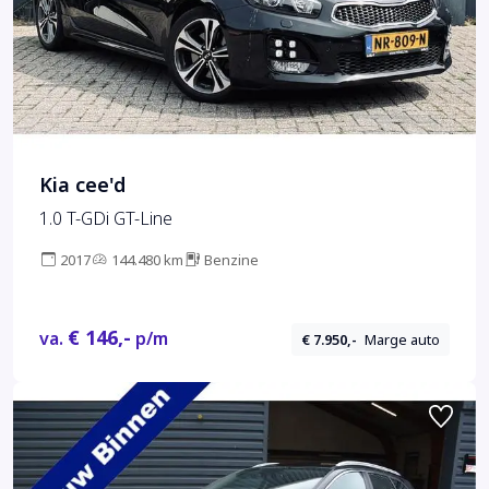
Kia cee'd
1.0 T-GDi GT-Line
2017
144.480 km
Benzine
€ 146,-
va.
p/m
€ 7.950,-
Marge auto