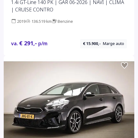
1.4i GT-Line 140 PK | GAR 06-2026 | NAVI | CLIMA
| CRUISE CONTRO
2019
136.519 km
Benzine
€ 291,-
va.
p/m
€ 15.900,-
Marge auto