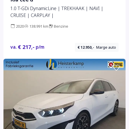
1.0 T-GDi DynamicLine | TREKHAAK | NAVI |
CRUISE | CARPLAY |
2020
138.991 km
Benzine
€ 217,-
va.
p/m
€ 12.950,-
Marge auto