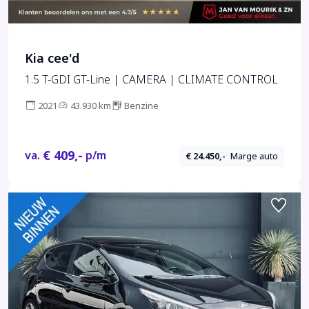
Kia cee'd
1.5 T-GDI GT-Line | CAMERA | CLIMATE CONTROL
2021
43.930 km
Benzine
€ 409,-
va.
p/m
€ 24.450,-
Marge auto