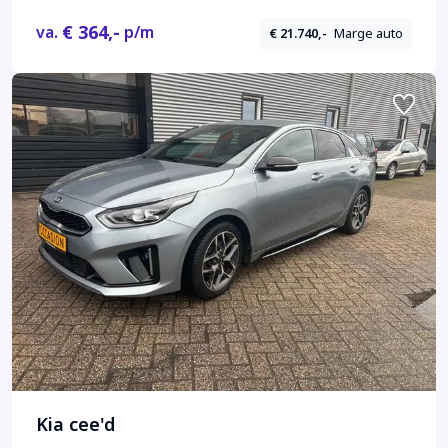
€ 364,-
va.
p/m
€ 21.740,-
Marge auto
Kia cee'd