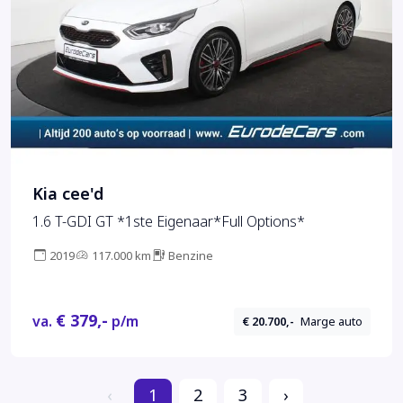
Kia cee'd
1.6 T-GDI GT *1ste Eigenaar*Full Options*
2019
117.000 km
Benzine
€ 379,-
va.
p/m
€ 20.700,-
Marge auto
‹
1
2
3
›