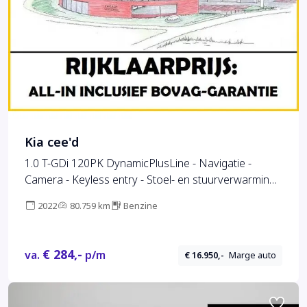
Kia cee'd
1.0 T-GDi 120PK DynamicPlusLine - Navigatie -
Camera - Keyless entry - Stoel- en stuurverwarming -
Half leder/stof - Afneembare trekhaak -
2022
80.759 km
Benzine
Fabrieksgarantie tot 03-2029
€ 284,-
va.
p/m
€ 16.950,-
Marge auto