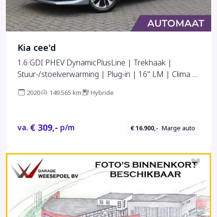
Kia cee'd
1.6 GDI PHEV DynamicPlusLine | Trekhaak |
Stuur-/stoelverwarming | Plug-in | 16" LM | Clima |
Camera | Cruise adapt. | Navi | LED |
2020
149.565 km
Hybride
€ 309,-
va.
p/m
€ 16.900,-
Marge auto