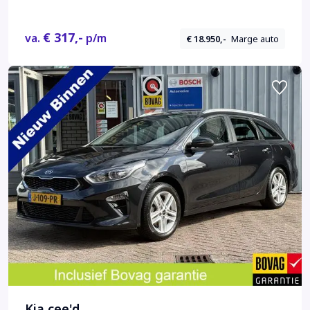
€ 317,-
va.
p/m
€ 18.950,-
Marge auto
Kia cee'd