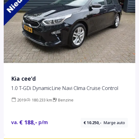
Kia cee'd
1.0 T-GDi DynamicLine Navi Clima Cruise Control
2019
180.233 km
Benzine
€ 188,-
va.
p/m
€ 10.250,-
Marge auto