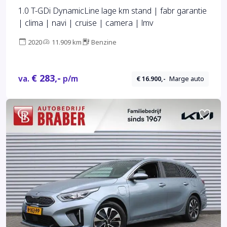
1.0 T-GDi DynamicLine lage km stand | fabr garantie
| clima | navi | cruise | camera | lmv
2020
11.909 km
Benzine
€ 283,-
va.
p/m
€ 16.900,-
Marge auto