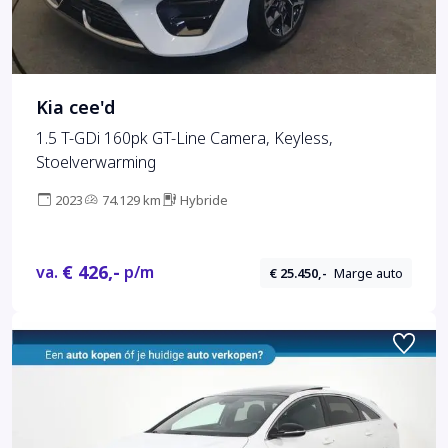
Kia cee'd
1.5 T-GDi 160pk GT-Line Camera, Keyless,
Stoelverwarming
2023
74.129 km
Hybride
€ 426,-
va.
p/m
€ 25.450,-
Marge auto