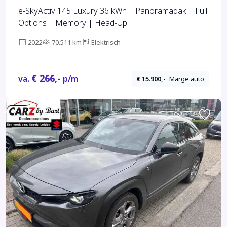
e-SkyActiv 145 Luxury 36 kWh | Panoramadak | Full
Options | Memory | Head-Up
2022
70.511 km
Elektrisch
€ 266,-
va.
p/m
€ 15.900,-
Marge auto