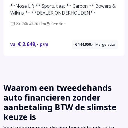
**Nose Lift ** Sportuitlaat ** Carbon ** Bowers &
Wilkins ** **DEALER ONDERHOUDEN**
2017
47.201 km
Benzine
€ 2.649,-
va.
p/m
€ 144.950,-
Marge auto
Waarom een tweedehands
auto financieren zonder
aanbetaling BTW de slimste
keuze is