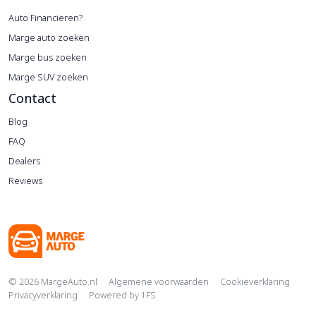
Auto Financieren?
Marge auto zoeken
Marge bus zoeken
Marge SUV zoeken
Contact
Blog
FAQ
Dealers
Reviews
Copyright navigation
© 2026 MargeAuto.nl
Algemene voorwaarden
Cookieverklaring
Privacyverklaring
Powered by
1FS