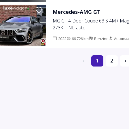
Mercedes-AMG GT
MG GT 4-Door Coupe 63 S 4M+ Mag
273K | NL-auto
2022
66.726 km
Benzine
Automaa
‹
1
2
›