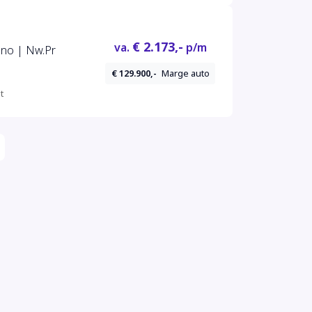
€ 2.173,-
va.
p/m
no | Nw.Pr
€ 129.900,-
Marge auto
t