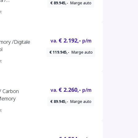
a /
€ 89.945,-
Marge auto
/ Memory-
t
€ 2.192,-
va.
p/m
ory /Digitale
ol
€ 119.945,-
Marge auto
t
€ 2.260,-
va.
p/m
n/ Carbon
 Memory
€ 89.945,-
Marge auto
t