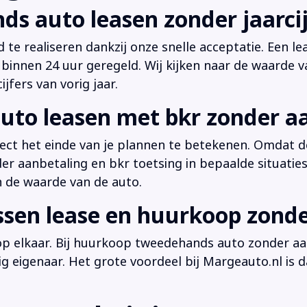
ds auto leasen zonder jaarcij
d te realiseren dankzij onze snelle acceptatie. Een l
innen 24 uur geregeld. Wij kijken naar de waarde v
jfers van vorig jaar.
uto leasen met bkr zonder a
irect het einde van je plannen te betekenen. Omdat de
der aanbetaling en bkr toetsing in bepaalde situati
n de waarde van de auto.
ussen lease en huurkoop zond
 op elkaar. Bij huurkoop tweedehands auto zonder aan
dig eigenaar. Het grote voordeel bij Margeauto.nl is d