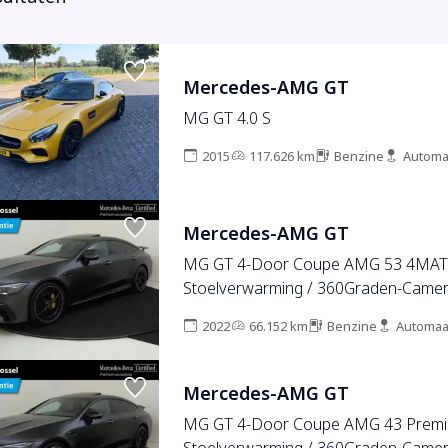
Mercedes-AMG GT
MG GT 4.0 S
2015
117.626 km
Benzine
Automa
Mercedes-AMG GT
MG GT 4-Door Coupe AMG 53 4MATI
Stoelverwarming / 360Graden-Camer
Panorama-schuifdak / Memory-Stoele
2022
66.152 km
Benzine
Automaa
Pakket / Stoelventilatie /
Mercedes-AMG GT
MG GT 4-Door Coupe AMG 43 Premiu