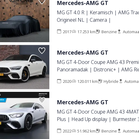
Mercedes-AMG GT
MG GT 4.0 R | Keramisch | AMG Tra
Origineel NL | Camera |
2017
17.253 km
Benzine
Automaa
Mercedes-AMG GT
MG GT 4-Door Coupe AMG 43 Premi
Panoramadak | Distronic+ | AMG Rid
Soft-Close | Burmester | Nappa Le
2020
120.011 km
Hybride
Automa
Multibeam LED | Schakelbare Uitlaat
Mercedes-AMG GT
MG GT 4-Door Coupe AMG 43 4MAT
Plus | Head Up display | Burmester 
Panoramadak
2022
51.962 km
Benzine
Automaa