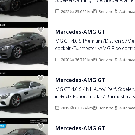
Stoelverwarming / 360Graden-Camer
Panorama-schuifdak / Night-Pakket 
2022
83.629 km
Benzine
Automaa
Stoelen / Stoelventilatie /
Mercedes-AMG GT
MG GT 4.0 S Premium /Distronic /Mem
cockpit /Burmester /AMG Ride contr
2020
36.770 km
Benzine
Automaa
Mercedes-AMG GT
MG GT 4.0 S / NL Auto/ Perf. Stoele
int+ext/ Panoramadak/ Burmester/
2015
63.374 km
Benzine
Automaa
Mercedes-AMG GT