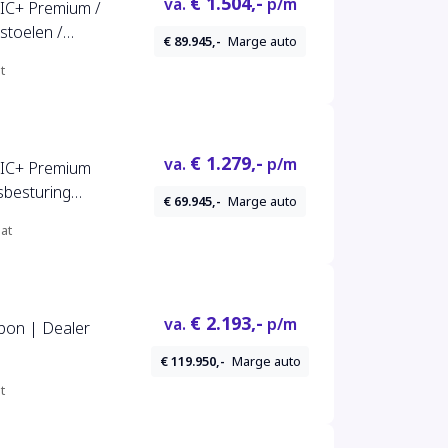
€ 1.504,-
va.
p/m
C+ Premium /
stoelen /
€ 89.945,-
Marge auto
t
€ 1.279,-
va.
p/m
IC+ Premium
sbesturing
€ 69.945,-
Marge auto
at
€ 2.193,-
va.
p/m
rbon | Dealer
€ 119.950,-
Marge auto
t