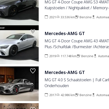
MG GT 4-Door Coupe AMG 53 4MATI
Kuipstoelen / Nightpakket / Memory-
Distronic / 33.049 KM!
2021
33.536 km
Benzine
Automaa
Mercedes-AMG GT
MG GT 4-Door Coupe AMG 43 4MAT
Plus /Schuifdak /Burmester /Achtera
/Memory /360 Camera
2019
117.748 km
Benzine
Automa
Mercedes-AMG GT
MG GT 4.0 S Schaalstoelen | Full Ca
Onderhouden
2017
42.986 km
Benzine
Automaa