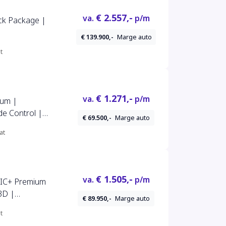
€ 2.557,-
va.
p/m
ck Package |
€ 139.900,-
Marge auto
t
€ 1.271,-
va.
p/m
um |
e Control |
€ 69.500,-
Marge auto
der | HUD |
at
 |
€ 1.505,-
va.
p/m
IC+ Premium
3D |
€ 89.950,-
Marge auto
t