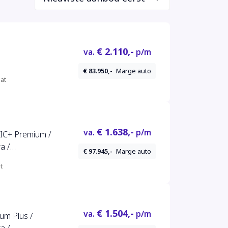
€ 2.110,-
va.
p/m
€ 83.950,-
Marge auto
at
€ 1.638,-
va.
p/m
C+ Premium /
a /
€ 97.945,-
Marge auto
n / Night-
t
€ 1.504,-
va.
p/m
m Plus /