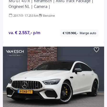
MG GT 4.0 R | Keramisch | AMG Track Package |
Origineel NL | Camera |
2017
17.253 km
Benzine
€ 2.557,-
va.
p/m
€ 139.900,-
Marge auto