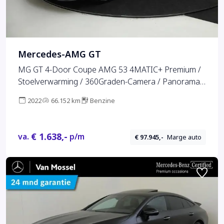
Mercedes-AMG GT
MG GT 4-Door Coupe AMG 53 4MATIC+ Premium /
Stoelverwarming / 360Graden-Camera / Panorama-
schuifdak / Memory-Stoelen / Night-Pakket /
2022
66.152 km
Benzine
Stoelventilatie /
€ 1.638,-
va.
p/m
€ 97.945,-
Marge auto