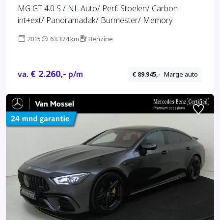
MG GT 4.0 S / NL Auto/ Perf. Stoelen/ Carbon
int+ext/ Panoramadak/ Burmester/ Memory
2015
63.374 km
Benzine
€ 2.260,-
va.
p/m
€ 89.945,-
Marge auto