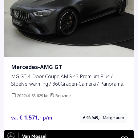
Mercedes-AMG GT
MG GT 4-Door Coupe AMG 43 Premium Plus /
Stoelverwarming / 360Graden-Camera / Panorama-
schuifdak / Night-Pakket / Memory-Stoelen /
2022
83.629 km
Benzine
Stoelventilatie /
€ 1.571,-
va.
p/m
€ 93.945,-
Marge auto