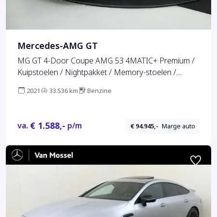
Mercedes-AMG GT
MG GT 4-Door Coupe AMG 53 4MATIC+ Premium /
Kuipstoelen / Nightpakket / Memory-stoelen /
Distronic / 33.049 KM!
2021
33.536 km
Benzine
€ 1.588,-
va.
p/m
€ 94.945,-
Marge auto