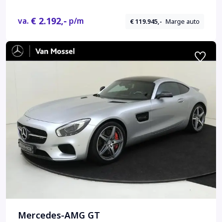
€ 2.192,-
va.
p/m
€ 119.945,-
Marge auto
Mercedes-AMG GT