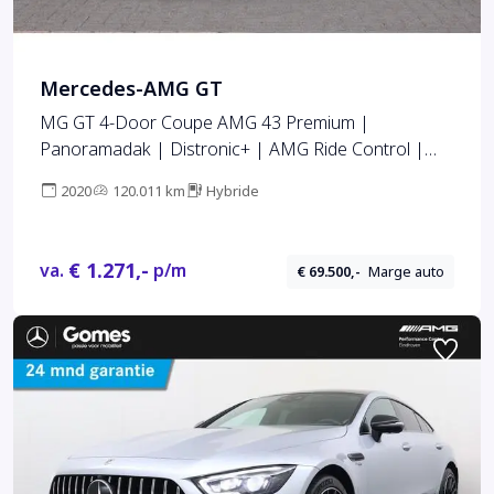
Mercedes-AMG GT
MG GT 4-Door Coupe AMG 43 Premium |
Panoramadak | Distronic+ | AMG Ride Control |
Soft-Close | Burmester | Nappa Leder | HUD |
2020
120.011 km
Hybride
Multibeam LED | Schakelbare Uitlaat |
€ 1.271,-
va.
p/m
€ 69.500,-
Marge auto