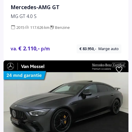
Mercedes-AMG GT
MG GT 4.0 S
2015
117.626 km
Benzine
€ 2.110,-
va.
p/m
€ 83.950,-
Marge auto