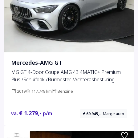
Mercedes-AMG GT
MG GT 4-Door Coupe AMG 43 4MATIC+ Premium
Plus /Schuifdak /Burmester /Achterasbesturing
/Memory /360 Camera
2019
117.748 km
Benzine
€ 1.279,-
va.
p/m
€ 69.945,-
Marge auto