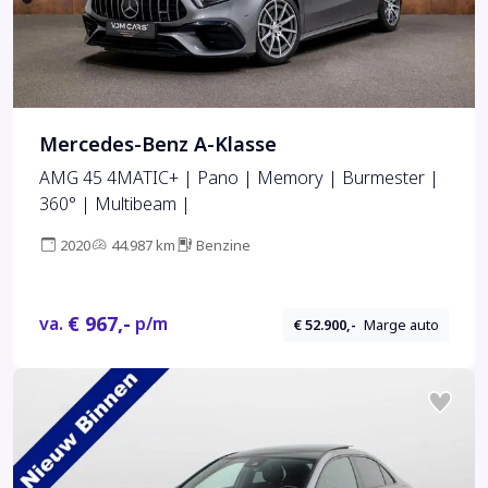
Mercedes-Benz A-Klasse
AMG 45 4MATIC+ | Pano | Memory | Burmester |
360° | Multibeam |
2020
44.987 km
Benzine
€ 967,-
va.
p/m
€ 52.900,-
Marge auto