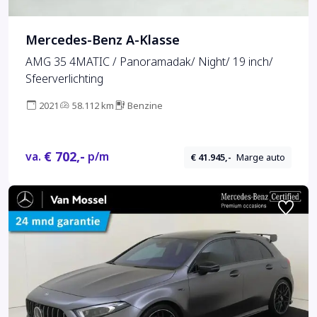
Mercedes-Benz A-Klasse
AMG 35 4MATIC / Panoramadak/ Night/ 19 inch/
Sfeerverlichting
2021
58.112 km
Benzine
€ 702,-
va.
p/m
€ 41.945,-
Marge auto