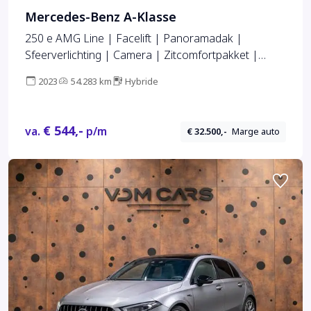
Mercedes-Benz A-Klasse
250 e AMG Line | Facelift | Panoramadak |
Sfeerverlichting | Camera | Zitcomfortpakket |
Keyless Go | Stoelverwarming | Widescreen |
2023
54.283 km
Hybride
€ 544,-
va.
p/m
€ 32.500,-
Marge auto