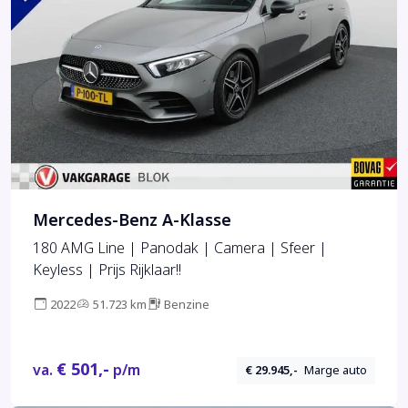
Mercedes-Benz A-Klasse
180 AMG Line | Panodak | Camera | Sfeer |
Keyless | Prijs Rijklaar!!
2022
51.723 km
Benzine
€ 501,-
va.
p/m
€ 29.945,-
Marge auto