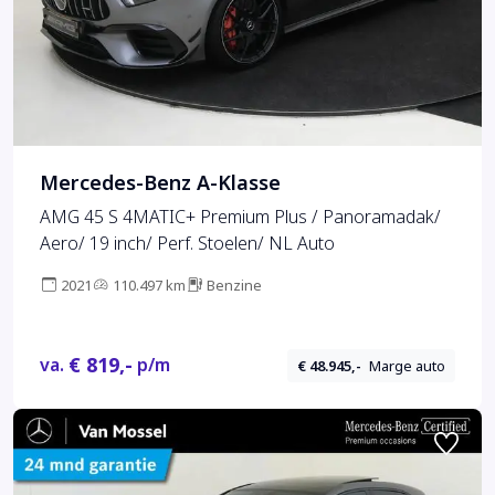
Mercedes-Benz A-Klasse
AMG 45 S 4MATIC+ Premium Plus / Panoramadak/
Aero/ 19 inch/ Perf. Stoelen/ NL Auto
2021
110.497 km
Benzine
€ 819,-
va.
p/m
€ 48.945,-
Marge auto