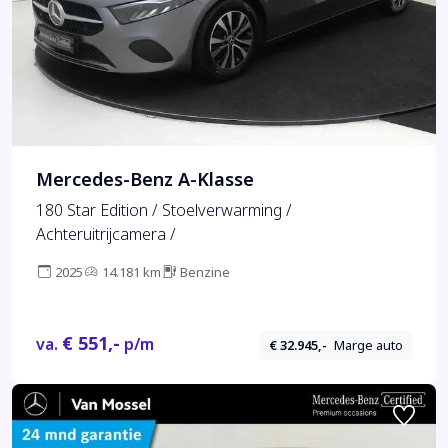
Mercedes-Benz A-Klasse
180 Star Edition / Stoelverwarming /
Achteruitrijcamera /
2025
14.181 km
Benzine
€ 551,-
va.
p/m
€ 32.945,-
Marge auto