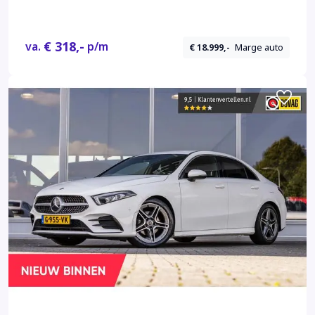
LMV | PDC
€ 318,-
va.
p/m
€ 18.999,-
Marge auto