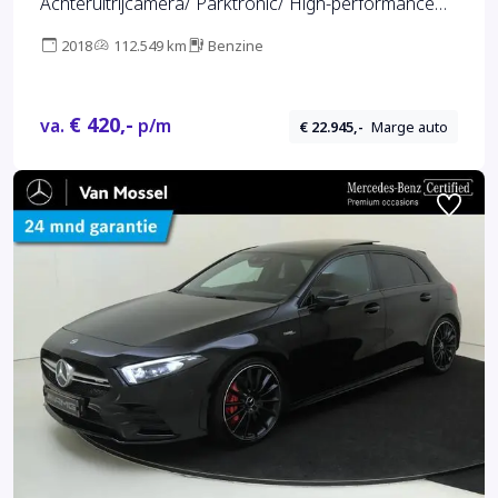
Achteruitrijcamera/ Parktronic/ High-performance
LED
2018
112.549 km
Benzine
€ 420,-
va.
p/m
€ 22.945,-
Marge auto