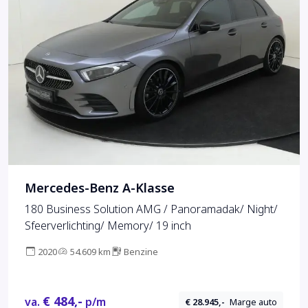
Mercedes-Benz A-Klasse
180 Business Solution AMG / Panoramadak/ Night/
Sfeerverlichting/ Memory/ 19 inch
2020
54.609 km
Benzine
€ 484,-
va.
p/m
€ 28.945,-
Marge auto