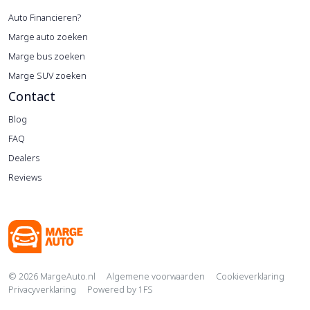
Auto Financieren?
Marge auto zoeken
Marge bus zoeken
Marge SUV zoeken
Contact
Blog
FAQ
Dealers
Reviews
Copyright navigation
© 2026 MargeAuto.nl
Algemene voorwaarden
Cookieverklaring
Privacyverklaring
Powered by
1FS