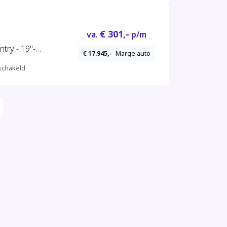
€ 301,-
va.
p/m
try - 19"-
€ 17.945,-
Marge auto
chakeld