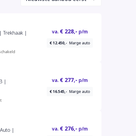
€ 228,-
va.
p/m
| Trekhaak |
€ 12.450,-
Marge auto
chakeld
€ 277,-
va.
p/m
B |
€ 16.545,-
Marge auto
t
€ 276,-
va.
p/m
 Auto |