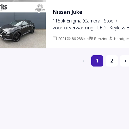
Nissan Juke
115pk Enigma (Camera - Stoel-/-
voorruitverwarming - LED - Keyless En
Automatische Airco - Navigatie)
2021
86.288 km
Benzine
Handges
‹
1
2
›