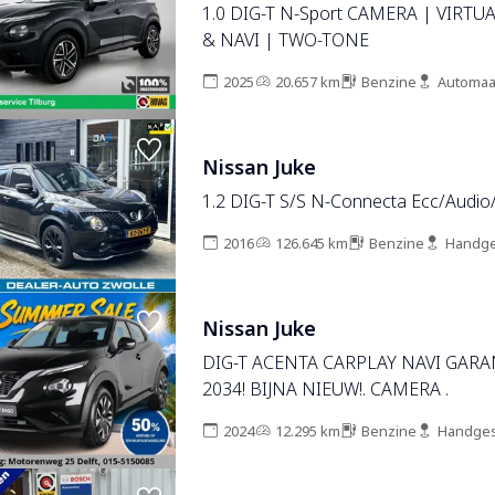
1.0 DIG-T N-Sport CAMERA | VIRTU
& NAVI | TWO-TONE
2025
20.657 km
Benzine
Automaa
Nissan Juke
1.2 DIG-T S/S N-Connecta Ecc/Audio
2016
126.645 km
Benzine
Handge
Nissan Juke
DIG-T ACENTA CARPLAY NAVI GARAN
2034! BIJNA NIEUW!. CAMERA .
2024
12.295 km
Benzine
Handges