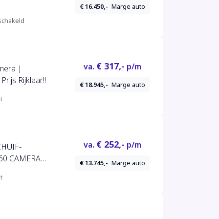
€ 16.450,-
Marge auto
chakeld
€ 317,-
va.
p/m
mera |
ijs Rijklaar!!
€ 18.945,-
Marge auto
t
€ 252,-
va.
p/m
CHUIF-
60 CAMERA
€ 13.745,-
Marge auto
UISE
t