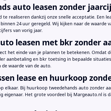
ds auto leasen zonder jaarcij
d te realiseren dankzij onze snelle acceptatie. Een l
innen 24 uur geregeld. Wij kijken naar de waarde v
jfers van vorig jaar.
uto leasen met bkr zonder a
irect het einde van je plannen te betekenen. Omdat de
der aanbetaling en bkr toetsing in bepaalde situati
n de waarde van de auto.
ussen lease en huurkoop zond
 op elkaar. Bij huurkoop tweedehands auto zonder aan
dig eigenaar. Het grote voordeel bij Margeauto.nl is d