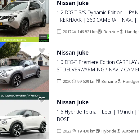
Nissan Juke
1.2 DIG-T S/S Dynamic Edition. | PA
TREKHAAK | 360 CAMERA | NAVI |
2017
146.821 km
Benzine
Handge
Nissan Juke
1.0 DIG-T Premiere Edition CARPLAY 
STOELVERWARMING / NAVI / CAME
2020
99.629 km
Benzine
Handges
Nissan Juke
1.6 Hybride Tekna | Leer | 19 inch |
BOSE
2023
19.430 km
Hybride
Automaa