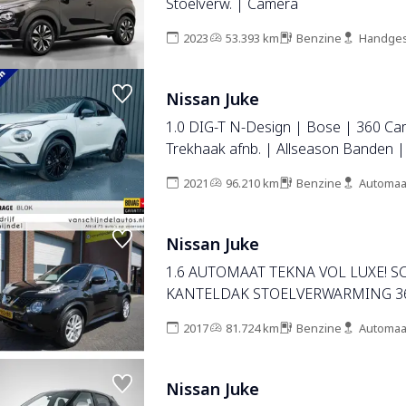
Stoelverw. | Camera
2023
53.393 km
Benzine
Handges
Nissan Juke
1.0 DIG-T N-Design | Bose | 360 Ca
Trekhaak afnb. | Allseason Banden | Pr
2021
96.210 km
Benzine
Automaa
Nissan Juke
1.6 AUTOMAAT TEKNA VOL LUXE! S
KANTELDAK STOELVERWARMING 3
LEDER-ALCANTARA NAVI CLIMA CR
2017
81.724 km
Benzine
Automaa
BLUETOOTH LMV KEYLESS ENZ...
Nissan Juke