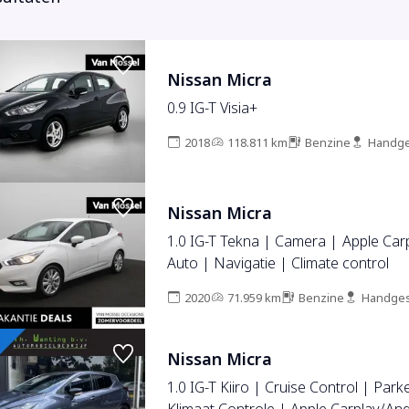
Nissan Micra
0.9 IG-T Visia+
2018
118.811 km
Benzine
Handge
Nissan Micra
1.0 IG-T Tekna | Camera | Apple Carplay/Android
Auto | Navigatie | Climate control
2020
71.959 km
Benzine
Handges
Nissan Micra
1.0 IG-T Kiiro | Cruise Control | Par