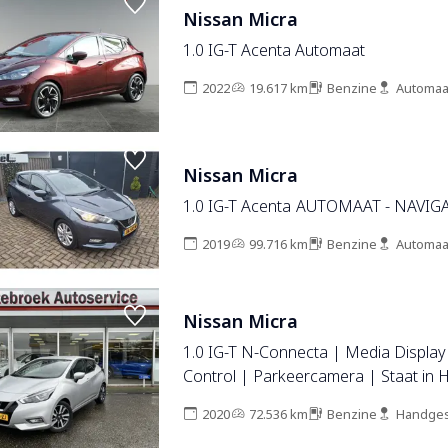
Nissan Micra
1.0 IG-T Acenta Automaat
2022
19.617 km
Benzine
Automaa
Nissan Micra
1.0 IG-T Acenta AUTOMAAT - NAV
2019
99.716 km
Benzine
Automaa
Nissan Micra
1.0 IG-T N-Connecta | Media Display
Control | Parkeercamera | Staat in
2020
72.536 km
Benzine
Handges