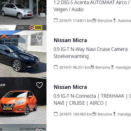
1.2 DIG-S Acenta AUTOMAAT Airco / 
Velgen / Audio
2016
114.811 km
Benzine
Automa
Nissan Micra
0.9 IG-T N-Way Navi Cruise Camera
Stoelverwarming
2019
96.351 km
Benzine
Handges
Nissan Micra
0.9 IG-T N-Connecta | TREKHAAK |
NAVI | CRUISE | AIRCO |
2018
169.963 km
Benzine
Handge