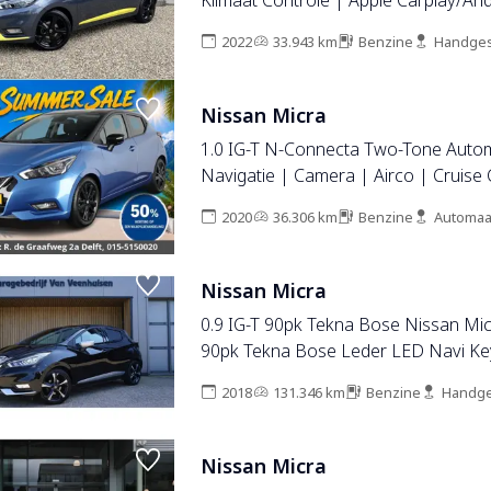
Klimaat Controle | Apple Carplay/And
DAB+| Trekhaak | Lage Kilometerst
2022
33.943 km
Benzine
Handges
Nissan Micra
1.0 IG-T N-Connecta Two-Tone Auto
Navigatie | Camera | Airco | Cruise 
2020
36.306 km
Benzine
Automaa
Nissan Micra
0.9 IG-T 90pk Tekna Bose Nissan Mic
90pk Tekna Bose Leder LED Navi Keyless DAB
17inch LM *NL auto* Complete Mic
2018
131.346 km
Benzine
Handge
Nissan Micra