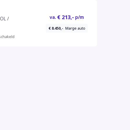
€ 213,-
va.
p/m
OL /
€ 8.450,-
Marge auto
chakeld