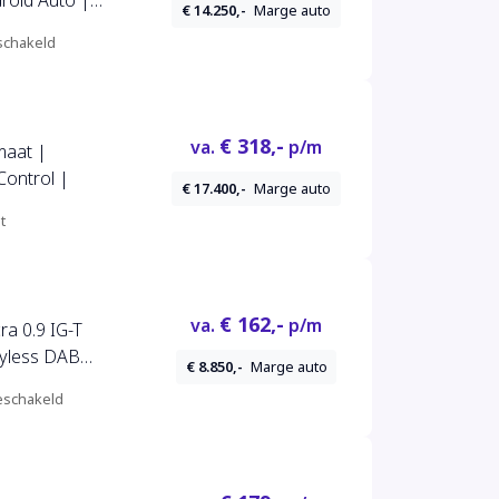
roid Auto |
€ 14.250,-
Marge auto
and |
chakeld
€ 318,-
va.
p/m
maat |
Control |
€ 17.400,-
Marge auto
t
€ 162,-
va.
p/m
ra 0.9 IG-T
€ 8.850,-
Marge auto
ra* 131346km
schakeld