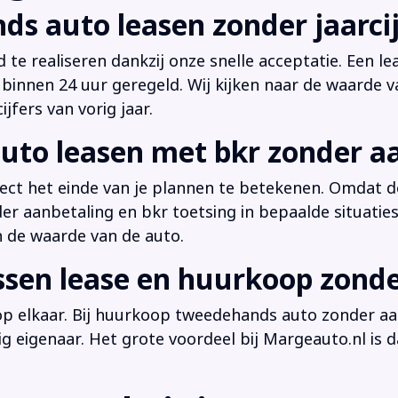
ds auto leasen zonder jaarcij
d te realiseren dankzij onze snelle acceptatie. Een l
innen 24 uur geregeld. Wij kijken naar de waarde v
jfers van vorig jaar.
uto leasen met bkr zonder a
irect het einde van je plannen te betekenen. Omdat de
der aanbetaling en bkr toetsing in bepaalde situati
n de waarde van de auto.
ussen lease en huurkoop zond
 op elkaar. Bij huurkoop tweedehands auto zonder aan
dig eigenaar. Het grote voordeel bij Margeauto.nl is d