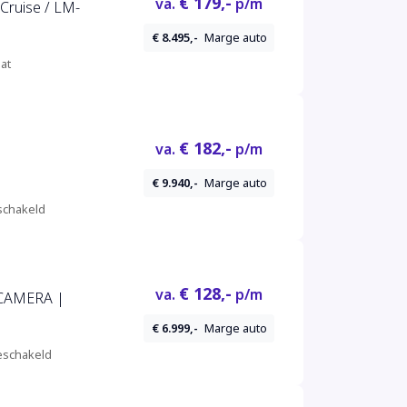
€ 179,-
va.
p/m
Cruise / LM-
€ 8.495,-
Marge auto
at
€ 182,-
va.
p/m
€ 9.940,-
Marge auto
chakeld
€ 128,-
va.
p/m
 CAMERA |
€ 6.999,-
Marge auto
schakeld