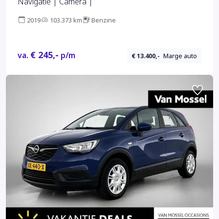
Navigatie | Camera |
2019
103.373 km
Benzine
€ 245,-
va.
p/m
€ 13.400,-
Marge auto