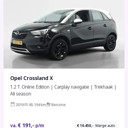
Opel Crossland X
1.2 T. Online Edition | Carplay navigatie | Trekhaak |
All season
2019
85.194 km
Benzine
€ 191,-
va.
p/m
€ 10.450,-
Marge auto