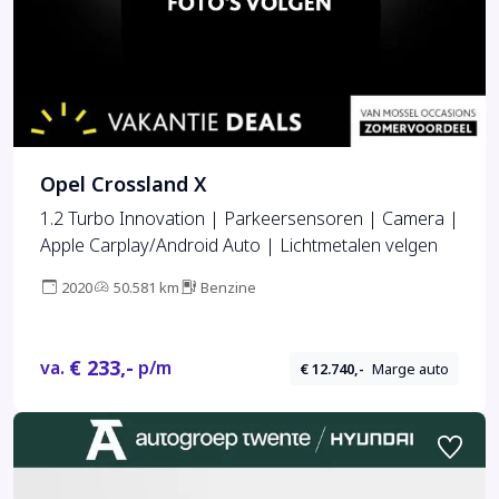
Opel Crossland X
1.2 Turbo Innovation | Parkeersensoren | Camera |
Apple Carplay/Android Auto | Lichtmetalen velgen
2020
50.581 km
Benzine
€ 233,-
va.
p/m
€ 12.740,-
Marge auto