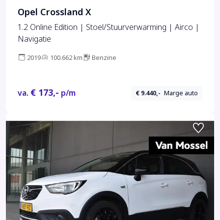
Opel Crossland X
1.2 Online Edition | Stoel/Stuurverwarming | Airco |
Navigatie
2019
100.662 km
Benzine
€ 173,-
va.
p/m
€ 9.440,-
Marge auto