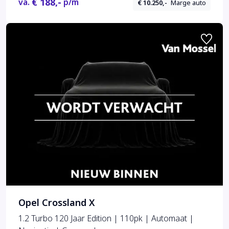
€ 188,-
va.
p/m
€ 10.250,-
Marge auto
Opel Crossland X
1.2 Turbo 120 Jaar Edition | 110pk | Automaat |