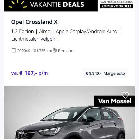
Opel Crossland X
1.2 Edition | Airco | Apple Carplay/Android Auto |
Lichtmetalen velgen |
2020
101.765 km
Benzine
€ 167,-
va.
p/m
€ 9.940,-
Marge auto