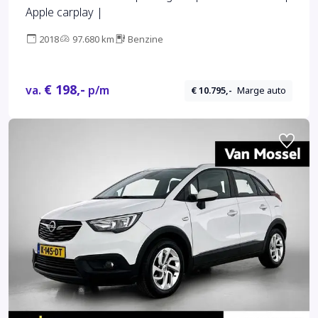
Apple carplay |
2018
97.680 km
Benzine
€ 198,-
va.
p/m
€ 10.795,-
Marge auto