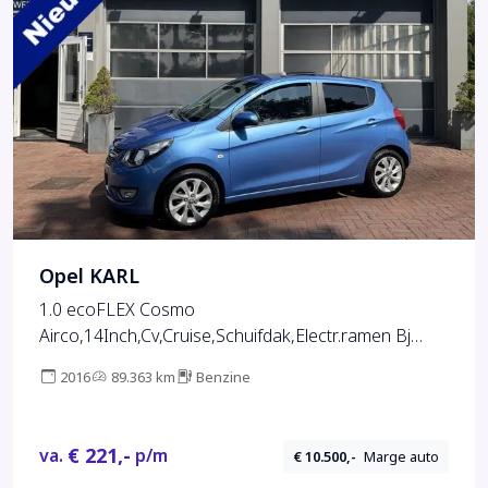
Opel KARL
1.0 ecoFLEX Cosmo
Airco,14Inch,Cv,Cruise,Schuifdak,Electr.ramen Bj
2016 Km 89.000
2016
89.363 km
Benzine
€ 221,-
va.
p/m
€ 10.500,-
Marge auto