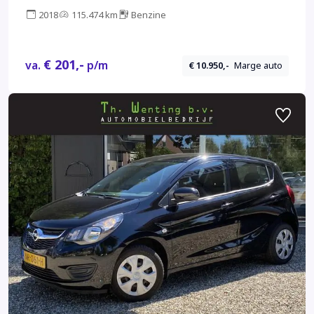
2018
115.474 km
Benzine
€ 201,-
va.
p/m
€ 10.950,-
Marge auto