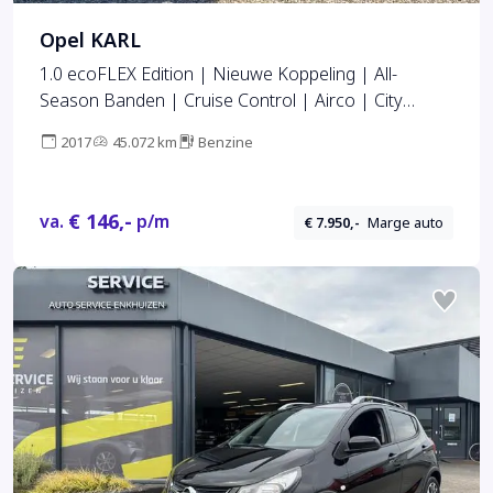
Opel KARL
1.0 ecoFLEX Edition | Nieuwe Koppeling | All-
Season Banden | Cruise Control | Airco | City
Stuurbekrachtiging | Bluetooth | Zeer netjes |
2017
45.072 km
Benzine
€ 146,-
va.
p/m
€ 7.950,-
Marge auto