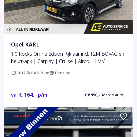
Opel KARL
1.0 Rocks Online Edition Rijklaar incl. 12M BOVAG en
beurt-apk | Carplay | Cruise | Airco | LMV
2017
84.618 km
Benzine
€ 164,-
va.
p/m
€ 8.950,-
Marge auto