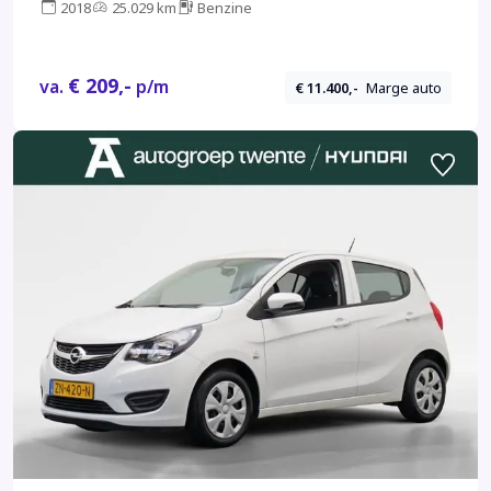
2018
25.029 km
Benzine
€ 209,-
va.
p/m
€ 11.400,-
Marge auto