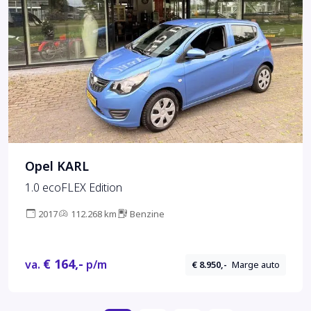
Opel KARL
1.0 ecoFLEX Edition
2017
112.268 km
Benzine
€ 164,-
va.
p/m
€ 8.950,-
Marge auto