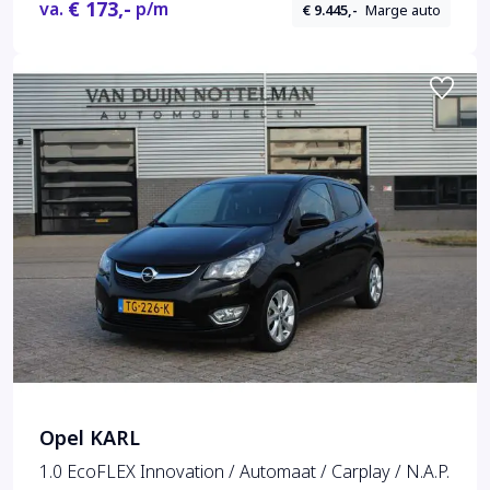
€ 173,-
va.
p/m
€ 9.445,-
Marge auto
Opel KARL
1.0 EcoFLEX Innovation / Automaat / Carplay / N.A.P.