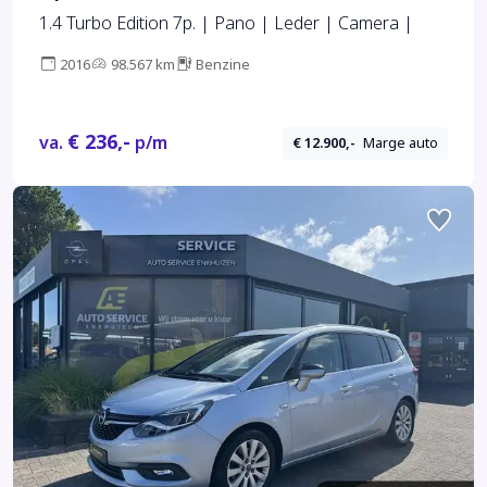
1.4 Turbo Edition 7p. | Pano | Leder | Camera |
2016
98.567 km
Benzine
€ 236,-
va.
p/m
€ 12.900,-
Marge auto