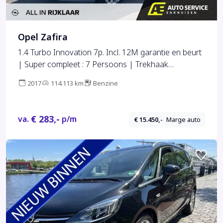
Opel Zafira
1.4 Turbo Innovation 7p. Incl. 12M garantie en beurt
| Super compleet : 7 Persoons | Trekhaak
afneembaar | Navi | Cruise | Clima | LMV
2017
114.113 km
Benzine
€ 283,-
va.
p/m
€ 15.450,-
Marge auto