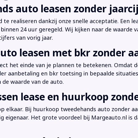
ds auto leasen zonder jaarcij
d te realiseren dankzij onze snelle acceptatie. Een l
innen 24 uur geregeld. Wij kijken naar de waarde v
jfers van vorig jaar.
uto leasen met bkr zonder a
irect het einde van je plannen te betekenen. Omdat de
der aanbetaling en bkr toetsing in bepaalde situati
n de waarde van de auto.
ussen lease en huurkoop zond
 op elkaar. Bij huurkoop tweedehands auto zonder aan
dig eigenaar. Het grote voordeel bij Margeauto.nl is d