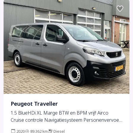
Peugeot Traveller
1.5 BlueHDi XL Marge BTW en BPM vrij!! Airco
Cruise controle Navigatiesysteem Personenvervoer
8-Persoons Parkeerhulp achter Apple carplay 1e
2020
89.362 km
Diesel