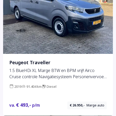
Peugeot Traveller
1.5 BlueHDi XL Marge BTW en BPM vrij!! Airco
Cruise controle Navigatiesysteem Personenvervoer
8-Persoons Parkeerhulp achter Apple carplay 1e
2019
91.404 km
Diesel
eigenaar Euro 6 Bpm en Btw vrij voor particulier
€ 493,-
va.
p/m
€ 26.950,-
Marge auto