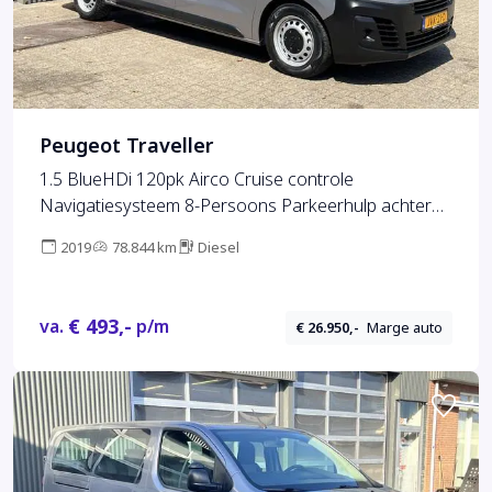
Peugeot Traveller
1.5 BlueHDi 120pk Airco Cruise controle
Navigatiesysteem 8-Persoons Parkeerhulp achter
Apple carplay 1e eigenaar Euro 6 Bpm en Btw vrij
2019
78.844 km
Diesel
Personenbus Kombi Combi Tourer Passenger Taxi
Groepsvervoer
€ 493,-
va.
p/m
€ 26.950,-
Marge auto