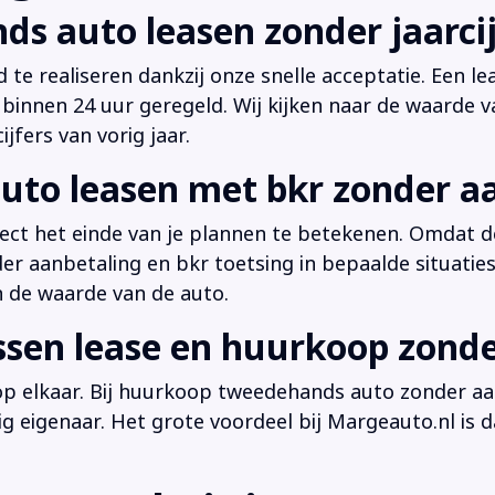
ds auto leasen zonder jaarcij
d te realiseren dankzij onze snelle acceptatie. Een l
innen 24 uur geregeld. Wij kijken naar de waarde v
jfers van vorig jaar.
uto leasen met bkr zonder a
irect het einde van je plannen te betekenen. Omdat de
der aanbetaling en bkr toetsing in bepaalde situati
n de waarde van de auto.
ussen lease en huurkoop zond
 op elkaar. Bij huurkoop tweedehands auto zonder aan
dig eigenaar. Het grote voordeel bij Margeauto.nl is d