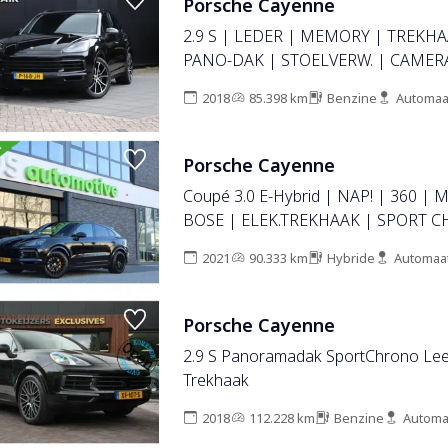
Porsche Cayenne
2.9 S | LEDER | MEMORY | TREKHA
PANO-DAK | STOELVERW. | CAMERA
CRUISE |
2018
85.398 km
Benzine
Automaa
Porsche Cayenne
Coupé 3.0 E-Hybrid | NAP! | 360 |
BOSE | ELEK.TREKHAAK | SPORT 
2021
90.333 km
Hybride
Automaa
Porsche Cayenne
2.9 S Panoramadak SportChrono Lee
Trekhaak
2018
112.228 km
Benzine
Automa