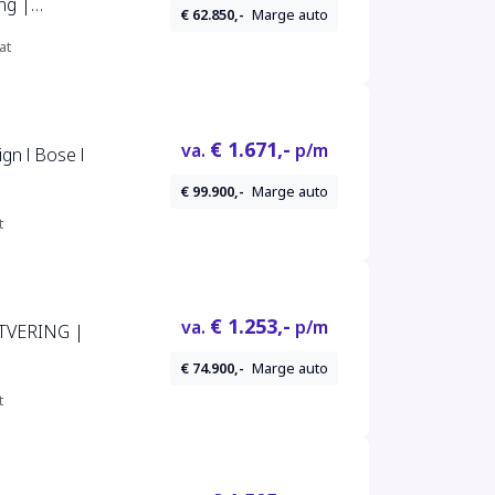
ng |
€ 62.850,-
Marge auto
at
€ 1.671,-
va.
p/m
gn l Bose l
€ 99.900,-
Marge auto
t
€ 1.253,-
va.
p/m
HTVERING |
€ 74.900,-
Marge auto
"
t