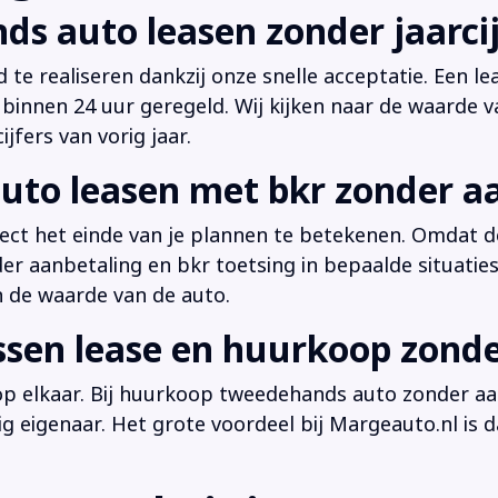
ds auto leasen zonder jaarcij
d te realiseren dankzij onze snelle acceptatie. Een l
innen 24 uur geregeld. Wij kijken naar de waarde v
jfers van vorig jaar.
uto leasen met bkr zonder a
irect het einde van je plannen te betekenen. Omdat de
der aanbetaling en bkr toetsing in bepaalde situati
n de waarde van de auto.
ussen lease en huurkoop zond
 op elkaar. Bij huurkoop tweedehands auto zonder aan
dig eigenaar. Het grote voordeel bij Margeauto.nl is d