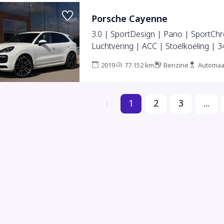
Porsche Cayenne
3.0 | SportDesign | Pano | SportCh
Luchtvering | ACC | Stoelkoeling | 
2019
77.152 km
Benzine
Automaa
‹
1
2
3
...