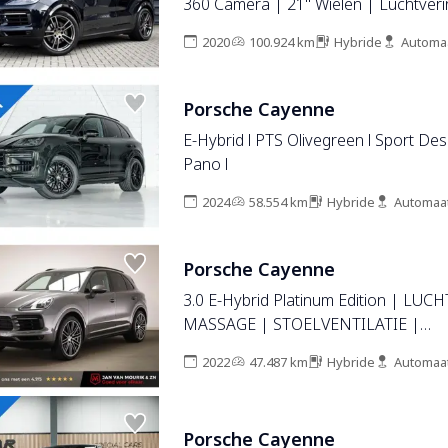
360 Camera | 21'' Wielen | Luchtveri
Stuurverwarming | Stoel + Achterbankverwarming
2020
100.924 km
Hybride
Automa
| LED Achterlichten donker |
Porsche Cayenne
E-Hybrid l PTS Olivegreen l Sport Desi
Pano l
2024
58.554 km
Hybride
Automaa
Porsche Cayenne
3.0 E-Hybrid Platinum Edition | LUC
MASSAGE | STOELVENTILATIE |
COMFORTSTOELEN | CAMERA | 22
2022
47.487 km
Hybride
Automaa
Porsche Cayenne