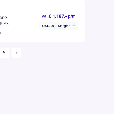
€ 1.187,-
va.
p/m
rono |
340PK
€ 64.900,-
Marge auto
t
5
›