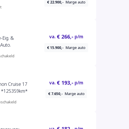
€ 22.900,-
Marge auto
t
€ 266,-
va.
p/m
-Eig. &
Auto.
€ 15.900,-
Marge auto
chakeld
€ 193,-
va.
p/m
non Cruise 17
 3de eign *125359km*
€ 7.650,-
Marge auto
schakeld
€ 182,-
va.
p/m