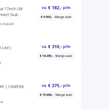
€ 182,-
va.
p/m
nse 17inch LM
nnect Seat
€ 9.950,-
Marge auto
schakeld
€ 310,-
va.
p/m
l Led |
€ 18.495,-
Marge auto
t
€ 275,-
va.
p/m
PLAY | CAMERA
€ 15.000,-
Marge auto
at