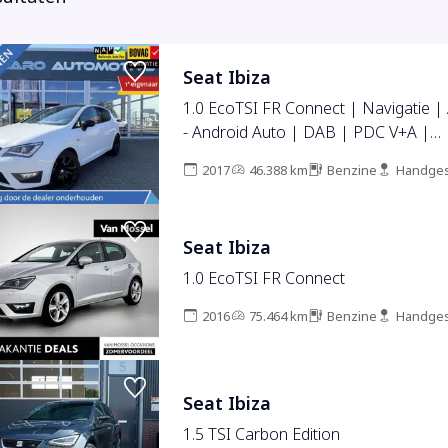
Seat Ibiza
1.0 EcoTSI FR Connect | Navigatie |
- Android Auto | DAB | PDC V+A |
Stoelverwarming | NAP | Dealeron
2017
46.388 km
Benzine
Handges
auto van 1e eigenaar
Seat Ibiza
1.0 EcoTSI FR Connect
2016
75.464 km
Benzine
Handges
Seat Ibiza
1.5 TSI Carbon Edition