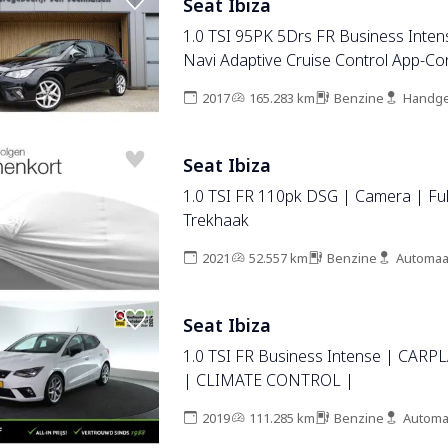
Seat Ibiza
1.0 TSI 95PK 5Drs FR Business Inte
Navi Adaptive Cruise Control App-Co
Drive Select *NL auto*
2017
165.283 km
Benzine
Handge
Seat Ibiza
1.0 TSI FR 110pk DSG | Camera | Ful
Trekhaak
2021
52.557 km
Benzine
Automaa
Seat Ibiza
1.0 TSI FR Business Intense | CAR
| CLIMATE CONTROL |
2019
111.285 km
Benzine
Automa