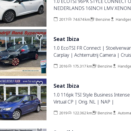
1.0 ECOTSI 96PK STYLE CONNECT 
NEDERLANDS 16INCH LMV XENON
ANDROID-APPLECARPLAY NAVIGATI
2017
74.674 km
Benzine
Handges
CRUISECONTROL PARKEERSENSOR
BLUETOOTH ENZ...
Seat Ibiza
1.0 EcoTSI FR Connect | Stoelverwar
Carplay | Achterruitrij Camera | Crui
2016
175.317 km
Benzine
Handge
Seat Ibiza
1.0 116pk TSI Style Business Intens
Virtual CP | Orig. NL | NAP |
2019
122.362 km
Benzine
Automa