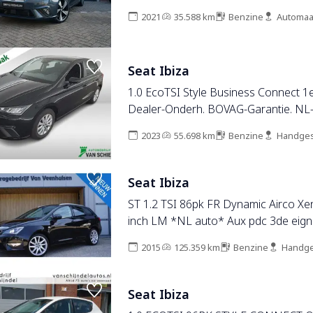
2021
35.588 km
Benzine
Automaa
Seat Ibiza
1.0 EcoTSI Style Business Connect 1e
Dealer-Onderh. BOVAG-Garantie. NL-
2023
55.698 km
Benzine
Handges
Seat Ibiza
ST 1.2 TSI 86pk FR Dynamic Airco Xe
inch LM *NL auto* Aux pdc
2015
125.359 km
Benzine
Handge
Seat Ibiza