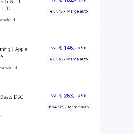
ORIGINEEL
-LED
€ 9.945,-
Marge auto
E AIRCO
chakeld
EN
€ 146,-
va.
p/m
ming | Apple
se
€ 6.945,-
Marge auto
schakeld
€ 263,-
va.
p/m
e Beats DSG |
€ 14.375,-
Marge auto
at