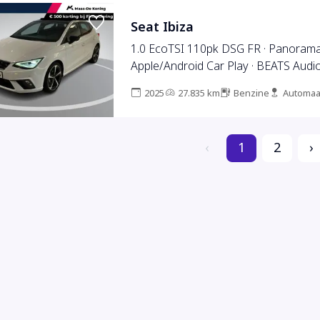
Seat Ibiza
1.0 EcoTSI 110pk DSG FR · Panorama
Apple/Android Car Play · BEATS Audi
Parkeersensoren · Stoelverwarming ·
2025
27.835 km
Benzine
Automaa
04-03-2027
‹
1
2
›