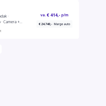
€ 414,-
va.
p/m
dak ·
o · Camera +
€ 24.740,-
Marge auto
 Garantie t/m
t