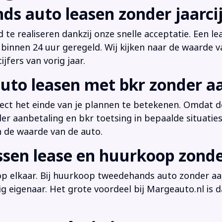
ds auto leasen zonder jaarcij
d te realiseren dankzij onze snelle acceptatie. Een l
innen 24 uur geregeld. Wij kijken naar de waarde v
jfers van vorig jaar.
uto leasen met bkr zonder a
irect het einde van je plannen te betekenen. Omdat de
der aanbetaling en bkr toetsing in bepaalde situati
n de waarde van de auto.
ussen lease en huurkoop zond
 op elkaar. Bij huurkoop tweedehands auto zonder aan
dig eigenaar. Het grote voordeel bij Margeauto.nl is d