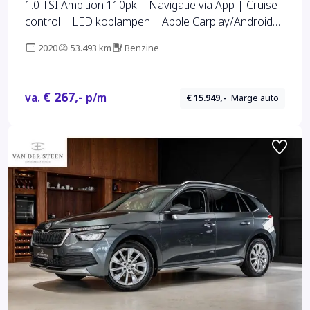
1.0 TSI Ambition 110pk | Navigatie via App | Cruise
control | LED koplampen | Apple Carplay/Android
Auto | Lichtmetalen velgen 16 inch |
2020
53.493 km
Benzine
Parkeersensoren achter | Cruise controle
€ 267,-
va.
p/m
€ 15.949,-
Marge auto