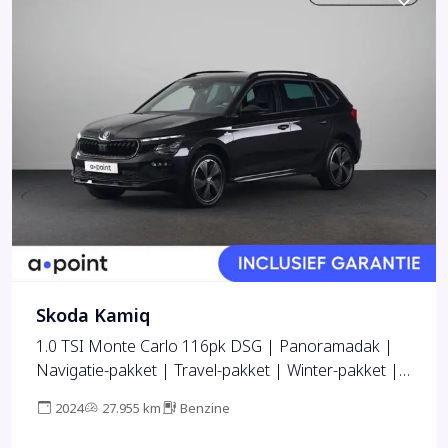
Skoda Kamiq
1.0 TSI Monte Carlo 116pk DSG | Panoramadak |
Navigatie-pakket | Travel-pakket | Winter-pakket |
Apple Carplay/Android auto | Cruise control
2024
27.955 km
Benzine
electronic | lichtmetalen velgen 17" | Matrix LED
koplampen |