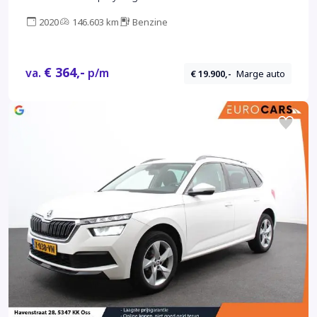
2020
146.603 km
Benzine
€ 364,-
va.
p/m
€ 19.900,-
Marge auto