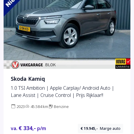
Skoda Kamiq
1.0 TSI Ambition | Apple Carplay/ Android Auto |
Lane Assist | Cruise Control | Prijs Rijklaar!!
2023
45.584 km
Benzine
€ 334,-
va.
p/m
€ 19.945,-
Marge auto