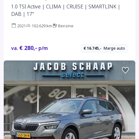
1.0 TSI Active | CLIMA | CRUISE | SMARTLINK |
DAB | 17"
2021
102.629 km
Benzine
€ 280,-
va.
p/m
€ 16.745,-
Marge auto