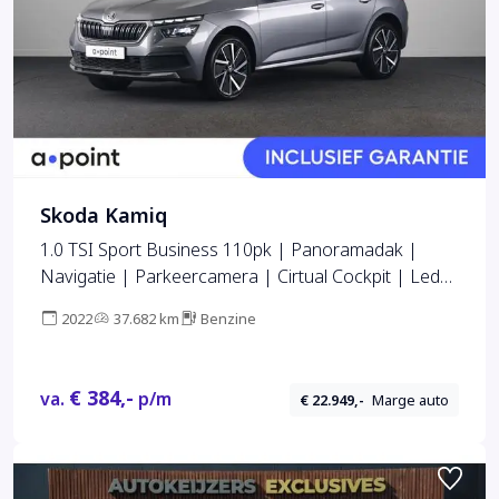
Skoda Kamiq
1.0 TSI Sport Business 110pk | Panoramadak |
Navigatie | Parkeercamera | Cirtual Cockpit | Led
koplampen | 18 inch Lichtmetalen velgen
2022
37.682 km
Benzine
€ 384,-
va.
p/m
€ 22.949,-
Marge auto