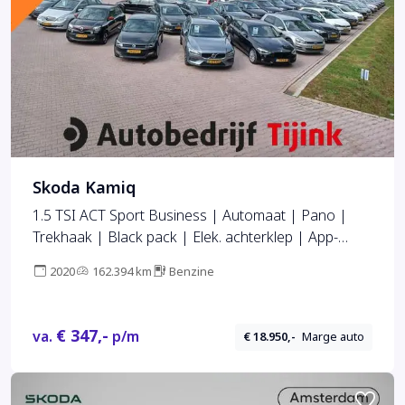
Skoda Kamiq
1.5 TSI ACT Sport Business | Automaat | Pano |
Trekhaak | Black pack | Elek. achterklep | App-
connect | Lane Assist | Sunset |
2020
162.394 km
Benzine
€ 347,-
va.
p/m
€ 18.950,-
Marge auto