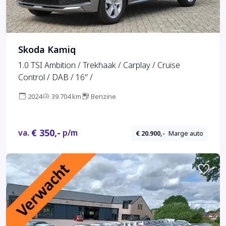
Skoda Kamiq
1.0 TSI Ambition / Trekhaak / Carplay / Cruise
Control / DAB / 16'' /
2024
39.704 km
Benzine
€ 350,-
va.
p/m
€ 20.900,-
Marge auto