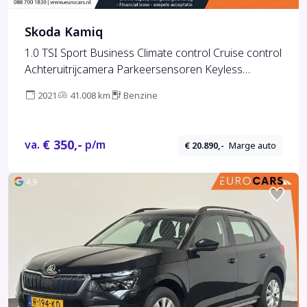
Skoda Kamiq
1.0 TSI Sport Business Climate control Cruise control
Achteruitrijcamera Parkeersensoren Keyless
Navigatie Apple Carplay/ Android auto Lichtmetalen
2021
41.008 km
Benzine
velgen
€ 350,-
va.
p/m
€ 20.890,-
Marge auto