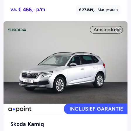
€ 466,-
va.
p/m
€ 27.849,-
Marge auto
Skoda Kamiq