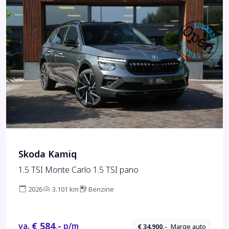
Skoda Kamiq
1.5 TSI Monte Carlo 1.5 TSI pano
2026
3.101 km
Benzine
€ 584,-
va.
p/m
€ 34.900,-
Marge auto