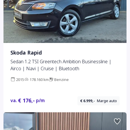
Skoda Rapid
Sedan 1.2 TSI Greentech Ambition Businessline |
Airco | Navi | Cruise | Bluetooth
2015
178.160 km
Benzine
€ 176,-
va.
p/m
€ 6.999,-
Marge auto