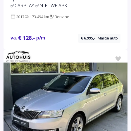
✅CARPLAY ✅NIEUWE APK
2017
173.494 km
Benzine
€ 128,-
va.
p/m
€ 6.995,-
Marge auto