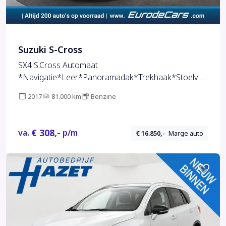
Suzuki S-Cross
SX4 S.Cross Automaat
*Navigatie*Leer*Panoramadak*Trekhaak*Stoelver
warming*
2017
81.000 km
Benzine
€ 308,-
va.
p/m
€ 16.850,-
Marge auto