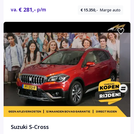
€ 281,-
va.
p/m
€ 15.350,-
Marge auto
Suzuki S-Cross