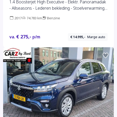
1.4 Boosterjet High Executive - Elektr. Panoramadak
- Allseasons - Lederen bekleding - Stoelverwarming -
Camera
2017
74.783 km
Benzine
€ 275,-
va.
p/m
€ 14.995,-
Marge auto