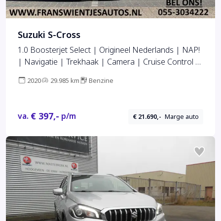
Suzuki S-Cross
1.0 Boosterjet Select | Origineel Nederlands | NAP!
| Navigatie | Trekhaak | Camera | Cruise Control |
Stoelverwarming | Isofix | Bluetooth | Apple
2020
29.985 km
Benzine
Carplay | Android Auto |
€ 397,-
va.
p/m
€ 21.690,-
Marge auto