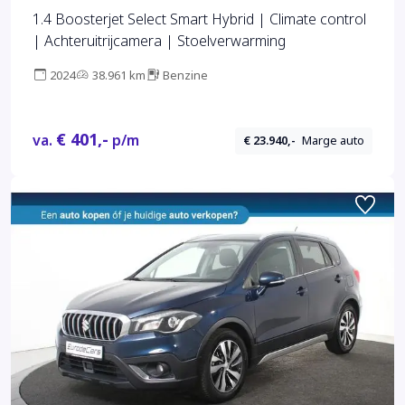
1.4 Boosterjet Select Smart Hybrid | Climate control
| Achteruitrijcamera | Stoelverwarming
2024
38.961 km
Benzine
€ 401,-
va.
p/m
€ 23.940,-
Marge auto