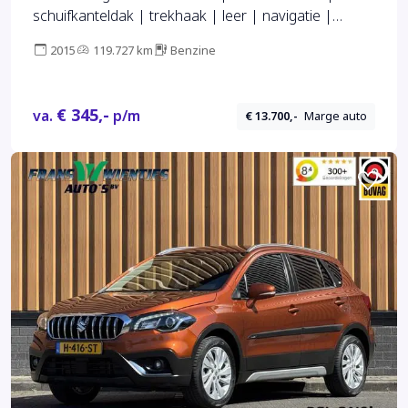
schuifkanteldak | trekhaak | leer | navigatie |
camera | stoelverwarming
2015
119.727 km
Benzine
€ 345,-
va.
p/m
€ 13.700,-
Marge auto