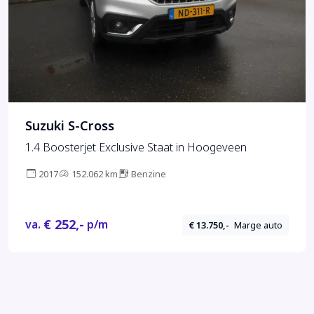
Suzuki S-Cross
1.4 Boosterjet Exclusive Staat in Hoogeveen
2017
152.062 km
Benzine
€ 252,-
va.
p/m
€ 13.750,-
Marge auto