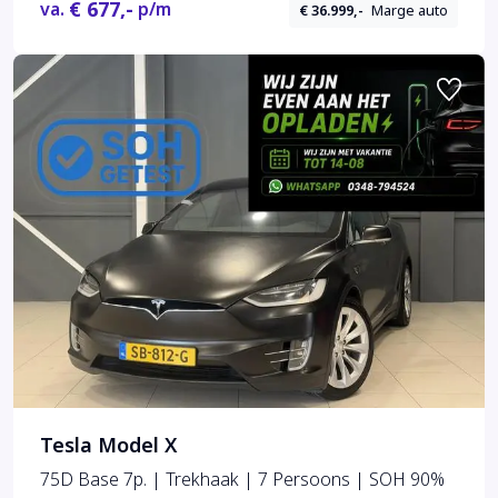
€ 677,-
va.
p/m
€ 36.999,-
Marge auto
Tesla Model X
75D Base 7p. | Trekhaak | 7 Persoons | SOH 90%