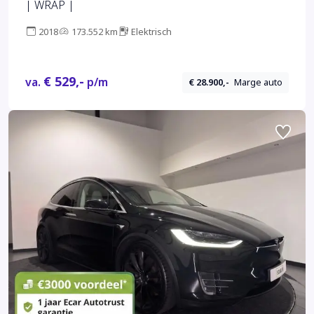
| WRAP |
2018
173.552 km
Elektrisch
€ 529,-
va.
p/m
€ 28.900,-
Marge auto