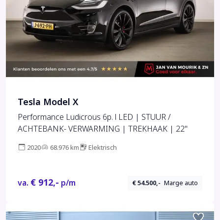
Tesla Model X
Performance Ludicrous 6p. l LED | STUUR /
ACHTEBANK- VERWARMING | TREKHAAK | 22"
2020
68.976 km
Elektrisch
€ 912,-
va.
p/m
€ 54.500,-
Marge auto