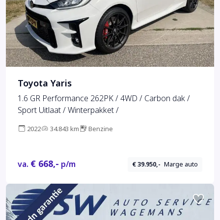
Toyota Yaris
1.6 GR Performance 262PK / 4WD / Carbon dak /
Sport Uitlaat / Winterpakket /
2022
34.843 km
Benzine
€ 668,-
va.
p/m
€ 39.950,-
Marge auto