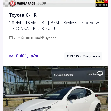
Toyota C-HR
1.8 Hybrid Style | JBL | BSM | Keyless | Stoelverw.
| PDC V&A | Prijs Rijklaar!!
2021
48.885 km
Hybride
€ 401,-
va.
p/m
€ 23.945,-
Marge auto