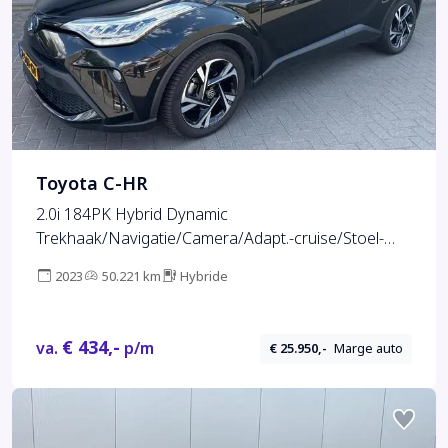
Toyota C-HR
2.0i 184PK Hybrid Dynamic
Trekhaak/Navigatie/Camera/Adapt.-cruise/Stoel-
stuurverwarming
2023
50.221 km
Hybride
€ 434,-
va.
p/m
€ 25.950,-
Marge auto