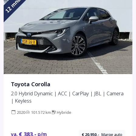
Toyota Corolla
2.0 Hybrid Dynamic | ACC | CarPlay | JBL | Camera
| Keyless
2020
101.572 km
Hybride
€ 383,-
va.
p/m
€ 20.950,-
Marge auto