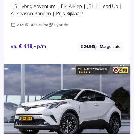
1.5 Hybrid Adventure | Elk. A-klep | JBL | Head Up |
All-season Banden | Prijs Rijklaar!!
2021
47.526 km
Hybride
€ 418,-
va.
p/m
€ 24.945,-
Marge auto