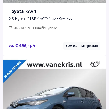
Toyota RAV4
2.5 Hybrid 218PK ACC•Navi•Keyless
2022
109.643 km
Hybride
€ 496,-
va.
p/m
€ 29.650,-
Marge auto