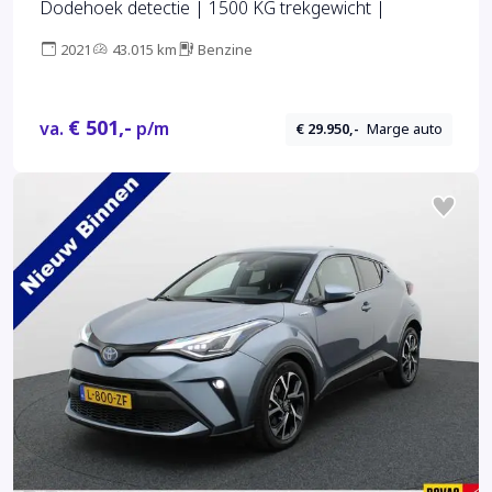
Dodehoek detectie | 1500 KG trekgewicht |
2021
43.015 km
Benzine
€ 501,-
va.
p/m
€ 29.950,-
Marge auto