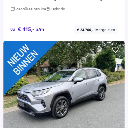
stoel-verwarming lane-assist cruise-controle
2022
80.909 km
Hybride
inparkeerhulp Climate-controle mistlampen voor
PDC v+a private-glas
€ 415,-
va.
p/m
€ 24.766,-
Marge auto