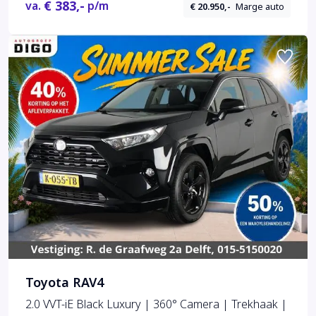
€ 383,-
va.
p/m
€ 20.950,-
Marge auto
Toyota RAV4
2.0 VVT-iE Black Luxury | 360° Camera | Trekhaak |