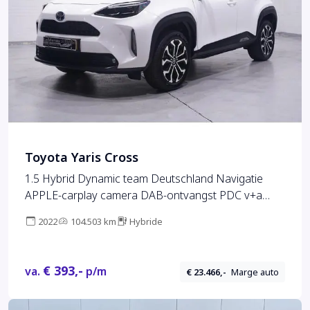
Toyota Yaris Cross
1.5 Hybrid Dynamic team Deutschland Navigatie
APPLE-carplay camera DAB-ontvangst PDC v+a
stoel/stuurverwarming bleutooth led-verlichting
2022
104.503 km
Hybride
grootlicht-assist lane-assist private-glas 17"-lmv
€ 393,-
va.
p/m
€ 23.466,-
Marge auto