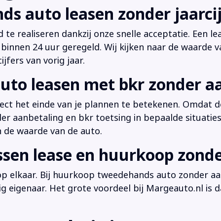
ds auto leasen zonder jaarcij
d te realiseren dankzij onze snelle acceptatie. Een l
innen 24 uur geregeld. Wij kijken naar de waarde v
jfers van vorig jaar.
uto leasen met bkr zonder a
irect het einde van je plannen te betekenen. Omdat de
der aanbetaling en bkr toetsing in bepaalde situati
n de waarde van de auto.
ussen lease en huurkoop zond
 op elkaar. Bij huurkoop tweedehands auto zonder aan
dig eigenaar. Het grote voordeel bij Margeauto.nl is d