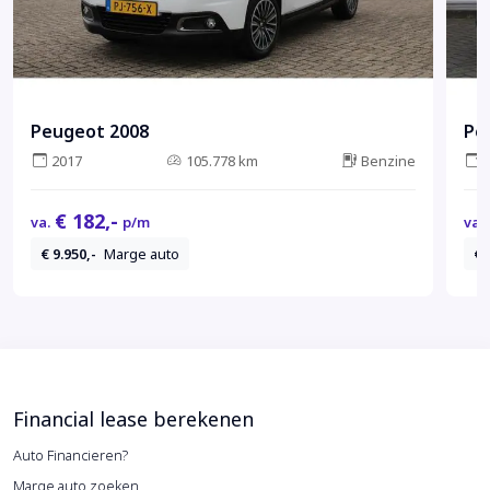
Peugeot 2008
Pe
2017
105.778 km
Benzine
€ 182,-
va.
p/m
va.
€ 9.950,-
Marge auto
€ 
Financial lease berekenen
Auto Financieren?
Marge auto zoeken