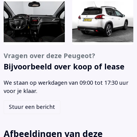
Airbag(s) hoofd voor
Airbag(s) side voor
Airbag bestuurder
Airbag passagier
Airco
Alarm klasse 1(startblokkering)
Vragen over deze Peugeot?
Anti Blokkeer Systeem
Bijvoorbeeld over koop of lease
Anti doorSlip Regeling
Audio installatie
We staan op werkdagen van 09:00 tot 17:30 uur
Bandenspanningscontrolesysteem
voor je klaar.
Bestuurdersstoel in hoogte verstelbaar
Binnenspiegel automatisch dimmend
Stuur een bericht
Bluetooth
Boordcomputer
Buitenspiegels elektrisch inklapbaar
Afbeeldingen van deze
Centrale vergrendeling met afstandsbediening