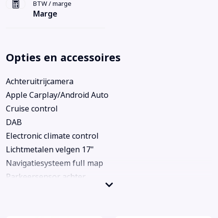
BTW / marge
Marge
Opties en accessoires
Achteruitrijcamera
Apple Carplay/Android Auto
Cruise control
DAB
Electronic climate control
Lichtmetalen velgen 17"
Navigatiesysteem full map
Parkeersensor achter
Trekhaak
Achterbank in delen neerklapbaar
Airbag(s) hoofd achter