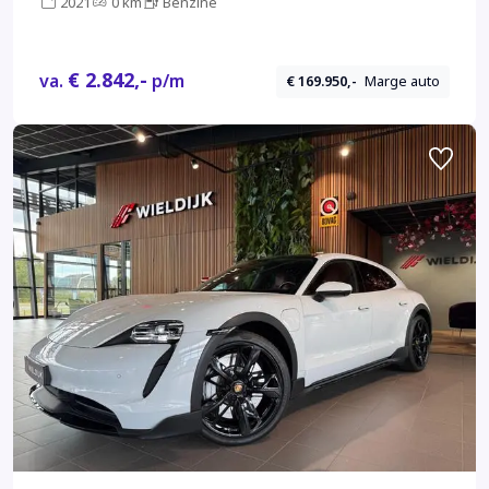
2021
0 km
Benzine
€ 2.842,-
va.
p/m
€ 169.950,-
Marge auto