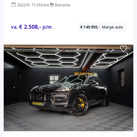
2022
71.350 km
Benzine
€ 2.508,-
va.
p/m
€ 149.950,-
Marge auto