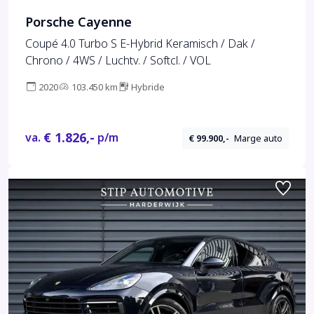
Porsche Cayenne
Coupé 4.0 Turbo S E-Hybrid Keramisch / Dak /
Chrono / 4WS / Luchtv. / Softcl. / VOL
2020
103.450 km
Hybride
€ 1.826,-
va.
p/m
€ 99.900,-
Marge auto