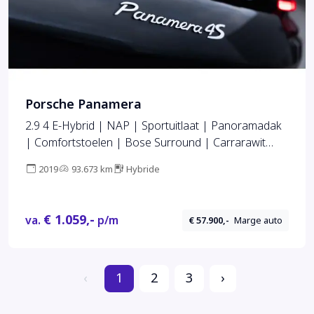
Porsche Panamera
2.9 4 E-Hybrid | NAP | Sportuitlaat | Panoramadak
| Comfortstoelen | Bose Surround | Carrarawit
Matallic |
2019
93.673 km
Hybride
€ 1.059,-
va.
p/m
€ 57.900,-
Marge auto
‹
1
2
3
›