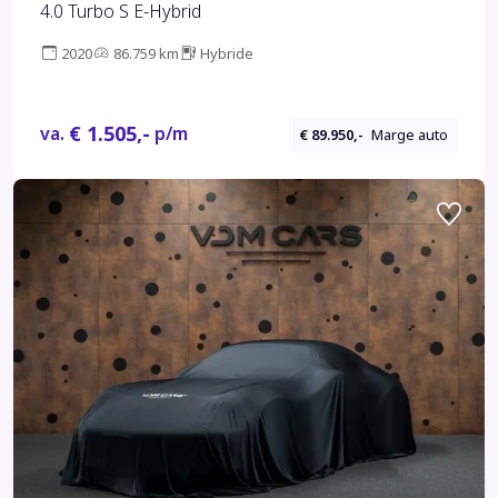
4.0 Turbo S E-Hybrid
2020
86.759 km
Hybride
€ 1.505,-
va.
p/m
€ 89.950,-
Marge auto