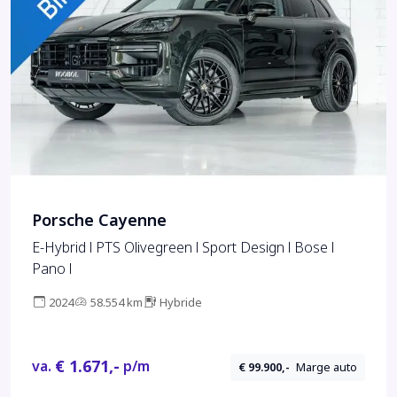
Porsche Cayenne
E-Hybrid l PTS Olivegreen l Sport Design l Bose l
Pano l
2024
58.554 km
Hybride
€ 1.671,-
va.
p/m
€ 99.900,-
Marge auto