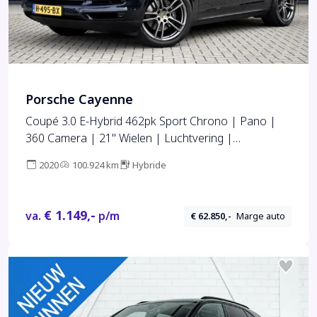
Porsche Cayenne
Coupé 3.0 E-Hybrid 462pk Sport Chrono | Pano |
360 Camera | 21'' Wielen | Luchtvering |
Stuurverwarming | Stoel + Achterbankverwarming |
2020
100.924 km
Hybride
LED Achterlichten donker |
€ 1.149,-
va.
p/m
€ 62.850,-
Marge auto