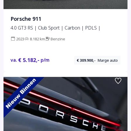
Porsche 911
4.0 GT3 RS | Club Sport | Carbon | PDLS |
2023
8.182 km
Benzine
€ 5.182,-
va.
p/m
€ 309.900,-
Marge auto