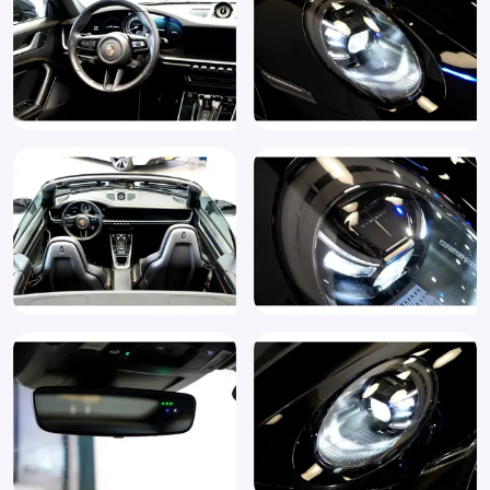
Sportuitlaatsysteem incl. ronde sporteindpijpen zwart
(0P9)
Spraakbediening
Start/stop systeem
Stoelventilatie (4D3)
Stoel ventilatie voor
Stuurbekrachtiging Plus (1N3)
Stuurbekrachtiging snelheidsafhankelijk
Stuurkolom elektrisch verstelbaar met geheugen
Stuur leder
Stuur multifunctioneel
Subwoofer
USB Audio aansluiting
Variabele stuuroverbrenging
Verkeersbord detectie
Verwarmde buitenspiegels