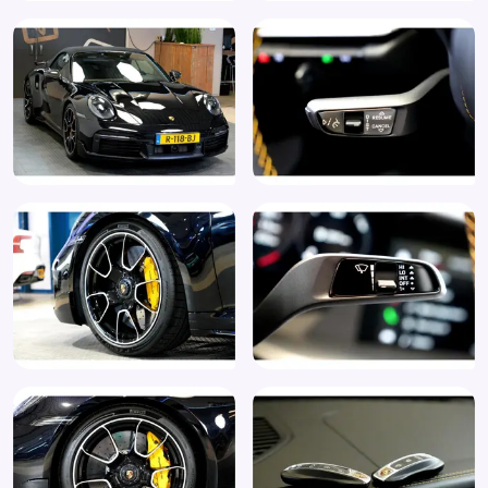
Lederen interieurdelen
Lederen stuurwiel
Lichtmetalen velgen 21"
Lichtmetalen velgen multi-spaaks 21"
Lichtsensor
Liftsysteem vooras (2UH)
Luxe lederen bekleding
Metaalkleur
Middenarmsteun met opbergvak
MP3 aansluiting
Multimedia-voorbereiding
Nachtzichtassistent (9R1)
Nappa lederen bekleding
Niet rokersauto
Niveauregeling
ParkAssistent inclusief Surround View (KA6)