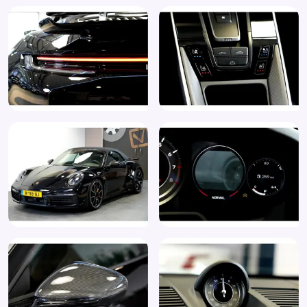
Buitenspiegel(s) automatisch dimmend
Buitenspiegels elektr. met geheugen
Buitenspiegels elektrisch inklapbaar
Buitenspiegels elektrisch verstel- en verwarmbaar
Buitenspiegels met verlichting
Buitenspiegels verwarmbaar
Bumpers in carrosseriekleur
Burmester® High-End SurroundSound-System (9VJ)
Carbon inleg interieurdelen
Centrale deurvergrendeling
Centrale vergrendeling met afstandsbediening
Coming home verlichting
Connected services
Cruise control
DAB
Dagrijverlichting