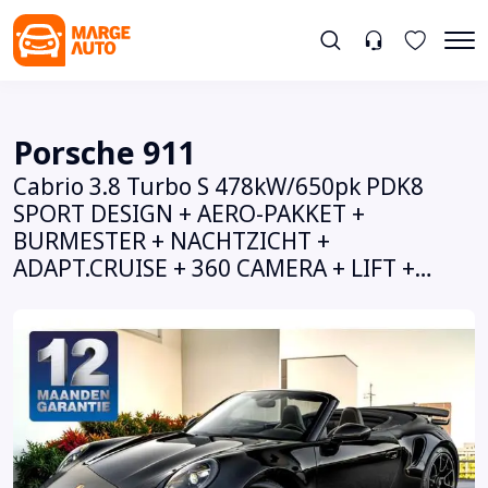
Porsche 911
Cabrio 3.8 Turbo S 478kW/650pk PDK8
SPORT DESIGN + AERO-PAKKET +
BURMESTER + NACHTZICHT +
ADAPT.CRUISE + 360 CAMERA + LIFT +
KEYLESS ENTRY&DRIVE + SPORT CHRONO
+ PDLS PLUS + PASM SPORT -10MM +
TARGET BLU EYE + PPF FRONT + 20/21
INCH EXCL.DESIGN!