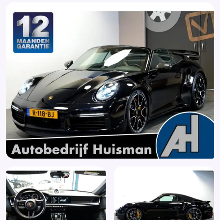
Matrix LED koplampen
Multi-functioneel lederen sportstuurwiel
Nachtzicht-assistent
Navigatiesysteem full map + hard disk
Origineel Nederlands geleverde auto
PASM Porsche Active Suspension Management
PCCB Porsche Carbon Ceramic Brakes
Porsche Vehicle-Tracking-System Plus (PVTS Plus)
Rijstrookwisselhulp (7Y1)
Rondomzicht camera
Sportstoelen in leder
Stoelventilatie
Stoelverwarming
Stoelverwarming (4A3)
Stuurwiel verwarmd
Volledig dealeronderhouden.