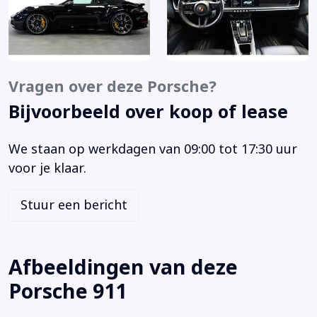
Burmester Audio Surround System
Ceramic Composite Brakes (PCCB)
Climate control links/rechts gescheiden
Cruise control adaptief met Stop&Go
Vragen over deze Porsche?
DAB Radio (Digital Audio Broadcast)
Bijvoorbeeld over koop of lease
Dodehoek detector
Dorpel instaplijsten in carbon
We staan op werkdagen van 09:00 tot 17:30 uur
Elektrisch bedienbare stoffen cabriokap
voor je klaar.
Getinte matrix led koplampen inclusief Porsche Dynamic
Light System Plus (PDLS Plus)
Stuur een bericht
GPS volgsysteem
Keyless entry/start
Led-matrix koplampen getint inclusief PDLS Plus (8JU)
Afbeeldingen van deze
Lederen bekleding
Porsche 911
Leder zwart (AU)
Lift op de vooras