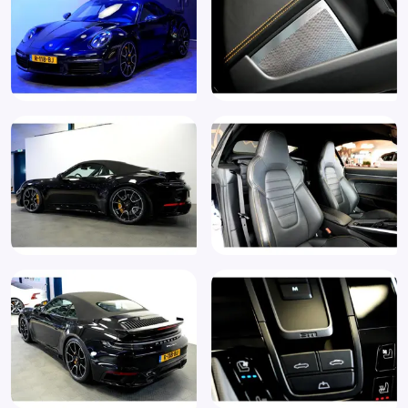
Front camera met Fish Eye View
Geintegreerde Bluetooth verbinding.
Grootlichtassistent
GT-sportstuurwiel incl. stuurwielverwarming (2PJ)
Hill hold functie
I-Pod aansluiting
Interieurdelen in Carbon uitgevoerd
Interieurdelen in geborsteld aluminium
Interieurdelen in pianolakafwerking
Isofix bevestiging voor kinderzitjes
Keramische remschijven
Koplampen adaptief
Koplampreiniging
Led-koplampen inclusief PDLS (8IS)
LED achterlichten
LED dagrijverlichting