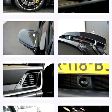
Parkeersensor achter
Parkeersensor voor
PASM Sport Suspension (1BV)
Porsche Ceramic Composite Brake (PCCB) (1LQ)
Porsche Entry & Drive (4F2)
Regensensor
Rijstrooksensor met correctie
Schakelmogelijkheid aan stuurwiel
Schakelpaddles
Sfeerverlichting
Sperdifferentieel
Sportonderstel
Sportstoelen
Sportstoelen, elektrisch verstelbaar (Q2J)
Sportstuur
Sportuitlaat