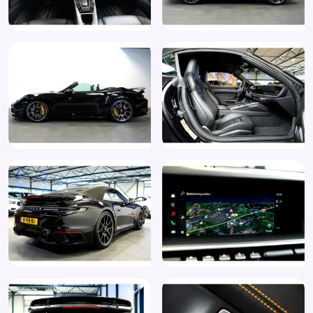
Voorstoelen verwarmd
Windscherm
12Volt aansluiting
Achterasbesturing (0N5)
Achterspoiler
Achteruitrijcamera
Active Full LED met grootlichtassistent
Adaptieve cruise control (8T3)
Airbag(s) hoofd voor
Airbag(s) side voor
Airbag bestuurder
Airbag passagier
Airco automatisch
Alarm klasse 3
Aluminium interieur afwerking
Ambiente Interieurverlichting