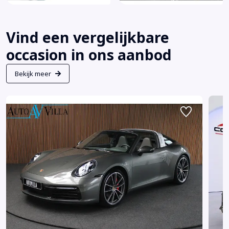
Virtual Cockpit
Volledig origineel lederen interieur
Vind een vergelijkbare
Voorspoiler
Warmtewerend glas
occasion in ons aanbod
WiFi
Bekijk meer
Zwarte hemelbekleding