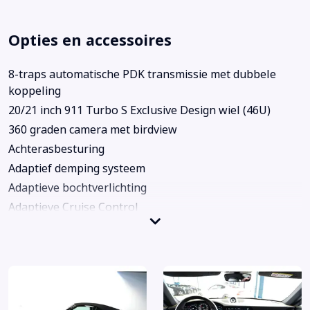
Opties en accessoires
8-traps automatische PDK transmissie met dubbele
koppeling
20/21 inch 911 Turbo S Exclusive Design wiel (46U)
360 graden camera met birdview
Achterasbesturing
Adaptief demping systeem
Adaptieve bochtverlichting
Adaptieve Cruise Control
Adaptieve sportstoelen Plus, elektrisch 18-voudig
Airco met elektronische regeling
Apple Carplay/Android Auto
Bots Waarschuwings Systeem
Buitenspiegels in carbon uitgevoerd