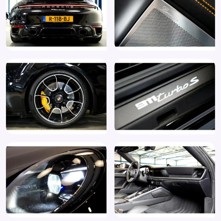
Anti Blokkeer Systeem
Anti doorSlip Regeling
Armsteun
ASR (anti-slip regeling)
Audio installatie high end
Audio installatie premium
Automatisch dimmende binnenspiegel
Automatische transmissie met F1-stuurschakeling
Aux aansluiting
AWD All Wheel Drive
Bandenspanningscontrolesysteem
Binnenspiegel automatisch dimmend
Bluetooth
Boordcomputer
Bots herkenning systeem
BSCS (bandenspannings-controlesysteem)