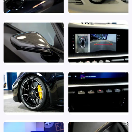
Dashboard bekleed met leder
Derde remlicht
Digital radio (QV3)
Dimlichten automatisch
Drive Assist Pack
Drive Modes instelbaar
DSP audio (Digital Sound Processing)
Elektrisch bedienbare kap
Elektrische ramen voor
Elektrisch inklapbare buitenspiegels (6XV)
Elektrisch verstelb. bestuurdersstoel met geheugen
Elektrisch verstelbare stoel(en) met geheugen
Elektronische parkeerrem
Elektronisch Stabiliteits Programma
ESP
ESP(Elektronisch Stabiliteits Programma)