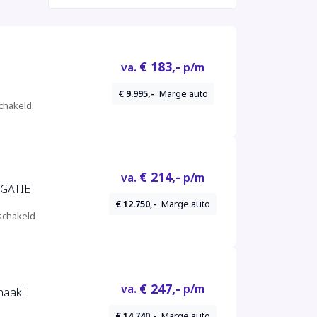
€ 183,-
va.
p/m
€ 9.995,-
Marge auto
chakeld
€ 214,-
va.
p/m
IGATIE
€ 12.750,-
Marge auto
chakeld
€ 247,-
va.
p/m
haak |
€ 14.740,-
Marge auto