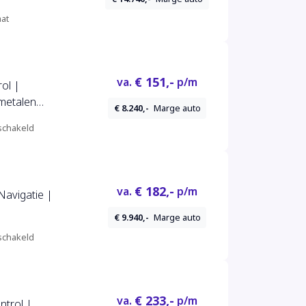
at
€ 151,-
va.
p/m
rol |
metalen
€ 8.240,-
Marge auto
chakeld
€ 182,-
va.
p/m
Navigatie |
€ 9.940,-
Marge auto
chakeld
€ 233,-
va.
p/m
ntrol |