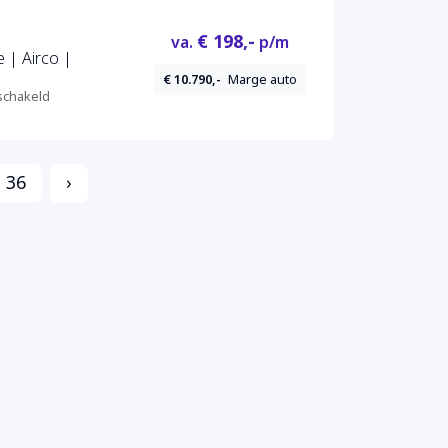
€ 198,-
va.
p/m
e | Airco |
€ 10.790,-
Marge auto
chakeld
36
›