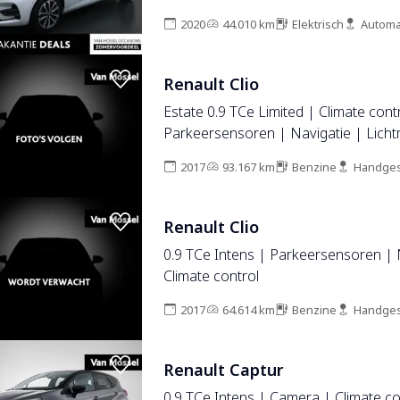
2020
44.010 km
Elektrisch
Automa
Renault Clio
Estate 0.9 TCe Limited | Climate cont
Parkeersensoren | Navigatie | Licht
velgen
2017
93.167 km
Benzine
Handges
Renault Clio
0.9 TCe Intens | Parkeersensoren | 
Climate control
2017
64.614 km
Benzine
Handges
Renault Captur
0.9 TCe Intens | Camera | Climate co