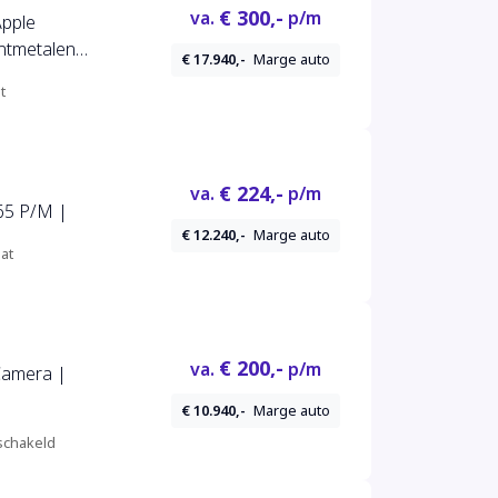
€ 300,-
va.
p/m
Apple
chtmetalen
€ 17.940,-
Marge auto
ap |
t
€ 224,-
va.
p/m
165 P/M |
€ 12.240,-
Marge auto
at
€ 200,-
va.
p/m
 Camera |
€ 10.940,-
Marge auto
chakeld