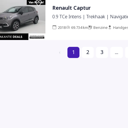
Renault Captur
0.9 TCe Intens | Trekhaak | Navigati
2018
69.734 km
Benzine
Handges
‹
1
2
3
...