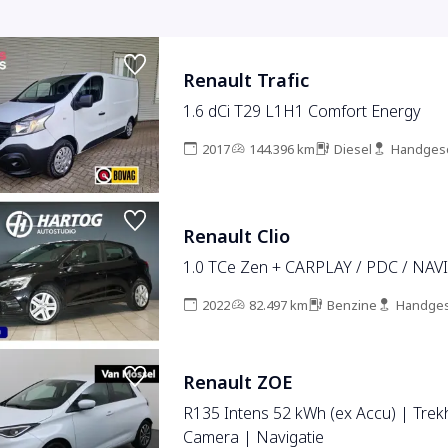
Renault Trafic
1.6 dCi T29 L1H1 Comfort Energy
2017
144.396 km
Diesel
Handges
Renault Clio
1.0 TCe Zen + CARPLAY / PDC / NAV
2022
82.497 km
Benzine
Handges
Renault ZOE
R135 Intens 52 kWh (ex Accu) | Trek
Camera | Navigatie