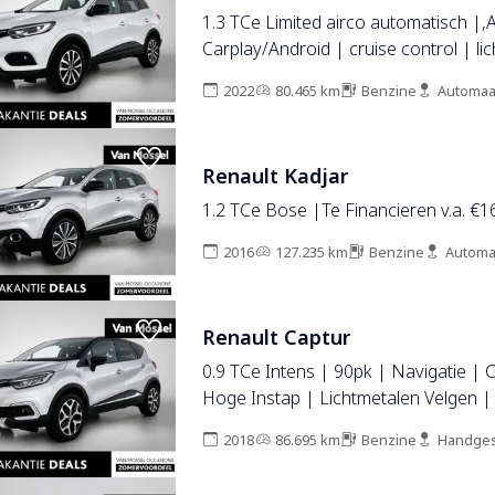
1.3 TCe Limited airco automatisch |,
Carplay/Android | cruise control | li
velgen 17" | navigatiesysteem full m
2022
80.465 km
Benzine
Automaa
Renault Kadjar
1.2 TCe Bose |Te Financieren v.a. €
2016
127.235 km
Benzine
Automa
Renault Captur
0.9 TCe Intens | 90pk | Navigatie |
Hoge Instap | Lichtmetalen Velgen |
2018
86.695 km
Benzine
Handges