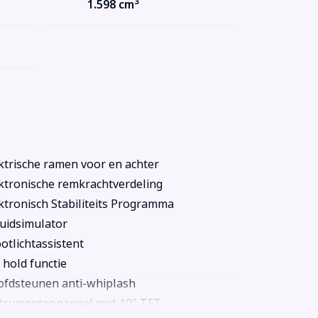
3
1.598 cm
ktrische ramen voor en achter
ktronische remkrachtverdeling
ktronisch Stabiliteits Programma
uidsimulator
otlichtassistent
l hold functie
fdsteunen anti-whiplash
trumentenpaneel met 10" TFT