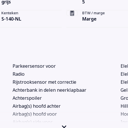
grijs
5
Kenteken
BTW / marge
S-140-NL
Marge
Parkeersensor voor
Ele
Radio
Ele
Rijstrooksensor met correctie
Ele
Achterbank in delen neerklapbaar
Gel
Achterspoiler
Gro
Airbag(s) hoofd achter
Hil
Airbag(s) hoofd voor
Hoo
Airbag(s) side voor
Ins