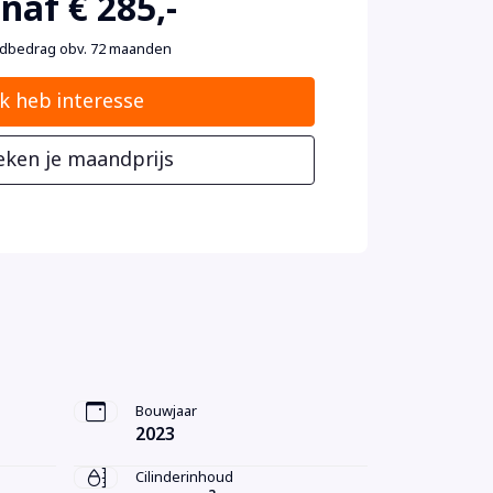
naf € 285,-
dbedrag obv. 72 maanden
Ik heb interesse
eken je maandprijs
Bouwjaar
2023
Cilinderinhoud