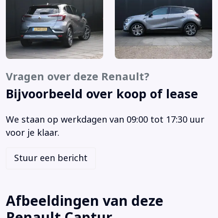
Bandenspanningscontrolesysteem
Bestuurdersairbag
Bestuurdersstoel in hoogte verstelbaar
Binnenspiegel automatisch dimmend
Bluetooth telefoonvoorbereiding
Boordcomputer
Vragen over deze Renault?
Bots waarschuwing systeem
Bijvoorbeeld over koop of lease
Brake Assist System
Buitenspiegels elektrisch inklapbaar
We staan op werkdagen van 09:00 tot 17:30 uur
Buitenspiegels elektrisch verstel- en verwarmbaar
voor je klaar.
Cruise control
DAB ontvanger
Stuur een bericht
Dimlichten automatisch
Elektrische ramen achter
Elektrische ramen voor
Afbeeldingen van deze
Elektronische remkrachtverdeling
Renault Captur