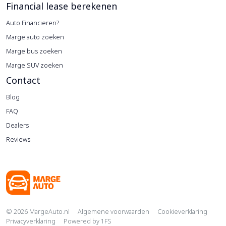
Financial lease berekenen
Auto Financieren?
Marge auto zoeken
Marge bus zoeken
Marge SUV zoeken
Contact
Blog
FAQ
Dealers
Reviews
Copyright navigation
© 2026 MargeAuto.nl
Algemene voorwaarden
Cookieverklaring
Privacyverklaring
Powered by
1FS