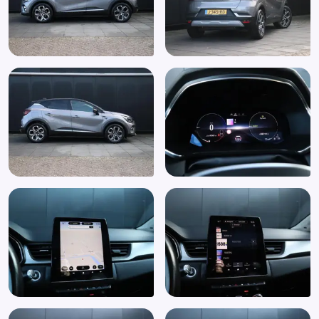
Onderhoudsboekje (fysiek)
Oplaadmogelijkheid
Parkeersensor achter
Parkeersensoren achter met achteruitrijcamera en
sonische weergave (ITPK3)
Parkeersensor voor
Passagiersairbag
Passagiersstoel in hoogte verstelbaar
Regensensor
Rijstrooksensor met correctie
Stuurbekrachtiging snelheidsafhankelijk
Stuur verstelbaar
Stuurwiel multifunctioneel
Verkeersbord detectie
Volledige dealeronderhoudshistorie beschikbaar
Zij airbag(s) voor