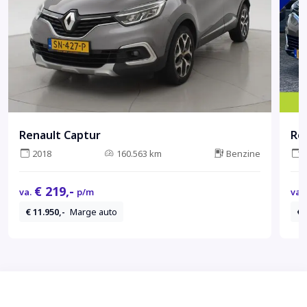
Renault Captur
Re
2018
160.563 km
Benzine
€ 219,-
va.
p/m
va.
€ 11.950,-
Marge auto
€ 