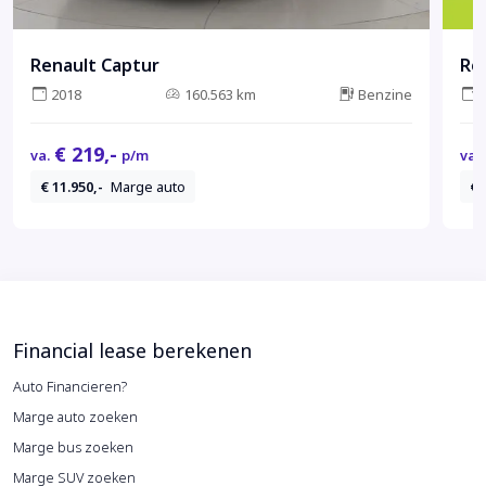
Renault Captur
Re
2018
160.563 km
Benzine
€ 219,-
va.
p/m
va.
€ 11.950,-
Marge auto
€ 
Financial lease berekenen
Auto Financieren?
Marge auto zoeken
Marge bus zoeken
Marge SUV zoeken