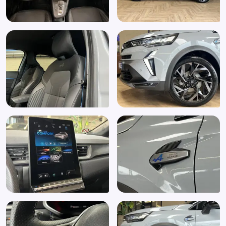
Buitenspiegels elektrisch inklapbaar
Buitenspiegels elektrisch verstel- en verwarmbaar
Buitenspiegels in andere kleur
Comfort sportstoel(en)
Dimlichten automatisch
Elektrische ramen achter
Elektrische ramen voor
Elektronische remkrachtverdeling
Elektronisch Stabiliteits Programma
Extra getint glas achter
File assistent
Hill hold functie
Keyless start
LED dagrijverlichting
Multimedia-voorbereiding
Multimedia scherm middel