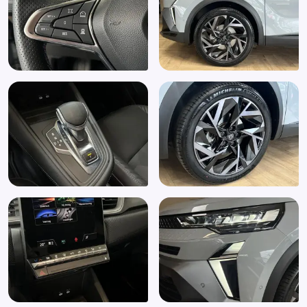
Multimedia scherm standaard
Niet in gerookt
Passagiersstoel in hoogte verstelbaar
Regensensor
Rijstrooksensor met correctie
Sfeerverlichting
Speciale kleur
Spraakbediening
Stuurbekrachtiging snelheidsafhankelijk
Stuur leder
Stuur verstelbaar
Uitparkeer waarschuwing
Uitstap waarschuwing
Vermoeidheids herkenning
Volledig digitaal instrumentenpaneel
Zomerbanden