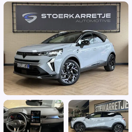
Airbag bestuurder
Airbag passagier
Alarm klasse 1(startblokkering)
Anti Blokkeer Systeem
Anti doorSlip Regeling
Armsteun voor
Audio installatie
Automatische snelheidsbegrenzing ISA
Autonomous Emergency Braking
Bandenspanningscontrolesysteem
Bestuurdersstoel in hoogte verstelbaar
Binnenspiegel automatisch dimmend
Bluetooth
Boordcomputer
Bots waarschuwing systeem
Brake Assist System