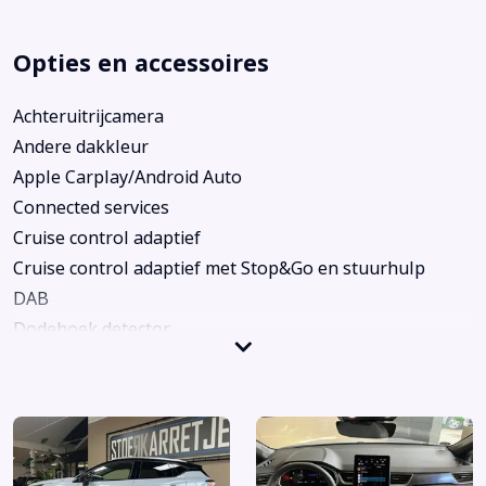
Opties en accessoires
Achteruitrijcamera
Andere dakkleur
Apple Carplay/Android Auto
Connected services
Cruise control adaptief
Cruise control adaptief met Stop&Go en stuurhulp
DAB
Dodehoek detector
Draadloze telefoonlader
Electronic climate control
Hemelbekleding donker
Keyless entry
Kunstlederen bekleding