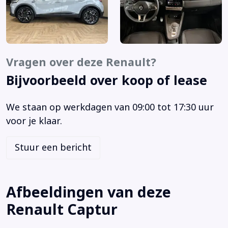
LED achterlichten
LED koplampen
Lichtmetalen velgen 19"
Metaalkleur
Vragen over deze Renault?
Navigatiesysteem
Bijvoorbeeld over koop of lease
Pack Advanced Driving
Parkeersensor achter
We staan op werkdagen van 09:00 tot 17:30 uur
Parkeersensor voor
voor je klaar.
Stuur verwarmd
Volledig digitaal instrumentenpaneel groot
Stuur een bericht
Achterbank in delen neerklapbaar
Achterbank verstelbaar
Achterspoiler
Afbeeldingen van deze
Airbag(s) hoofd achter
Renault Captur
Airbag(s) hoofd voor
Airbag(s) side voor