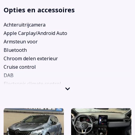
Opties en accessoires
Achteruitrijcamera
Apple Carplay/Android Auto
Armsteun voor
Bluetooth
Chroom delen exterieur
Cruise control
DAB
Electronic climate control
Keyless entry
Kunstlederen/stof bekleding
LED achterlichten
LED koplampen
Lichtmetalen velgen 17"
Lichtmetalen velgen meer-spaaks 17"