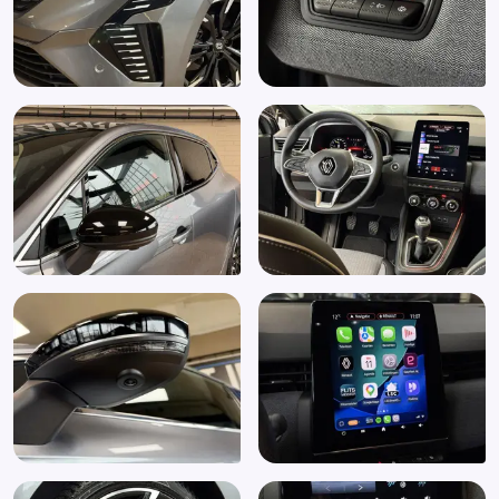
Niet in gerookt
Pack Look
Pack Navigation Techno
Pack winter
Passagiersstoel in hoogte verstelbaar
Radio
Regensensor
Rijstrooksensor met correctie
Sfeerverlichting
Stuurbekrachtiging
Stuurbekrachtiging snelheidsafhankelijk
Stuur kunstleder
Stuur multifunctioneel
Stuur verstelbaar
Verkeersbord detectie
Zwarte (glans) exterieur delen