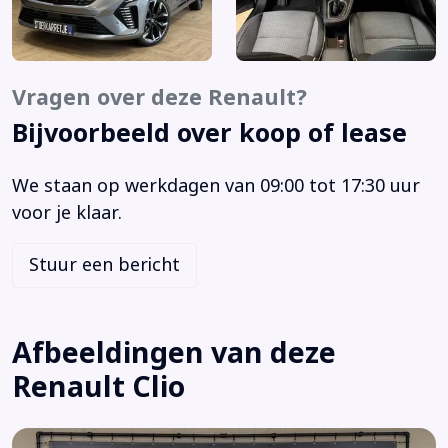
Navigatiesysteem
Pack City Premium
Parkeersensor achter
Vragen over deze Renault?
Parkeersensor voor
Bijvoorbeeld over koop of lease
Rondomzicht camera
Stuur verwarmd
We staan op werkdagen van 09:00 tot 17:30 uur
Volledig digitaal instrumentenpaneel
voor je klaar.
Volledig digitaal instrumentenpaneel groot
Voorstoelen verwarmd
Stuur een bericht
Achterbank in delen neerklapbaar
Achterspoiler
Airbag(s) hoofd achter
Afbeeldingen van deze
Airbag(s) hoofd voor
Renault Clio
Airbag(s) side voor
Airbag bestuurder
Airbag passagier