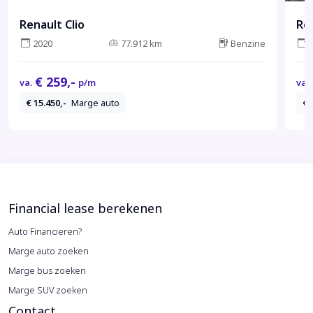
Renault Clio
Ren
2020
77.912 km
Benzine
€ 259,-
va.
p/m
va.
€ 15.450,-
Marge auto
€ 
Financial lease berekenen
Auto Financieren?
Marge auto zoeken
Marge bus zoeken
Marge SUV zoeken
Contact