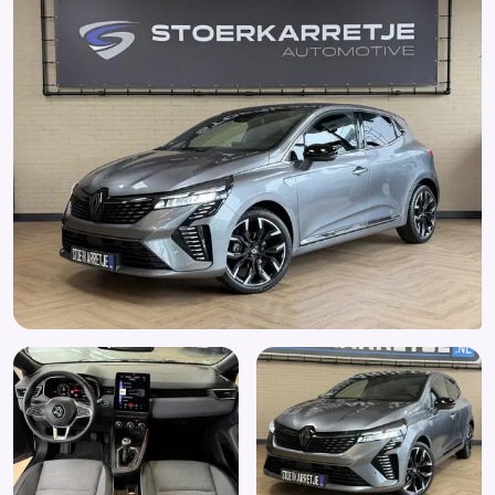
Alarm klasse 1(startblokkering)
Anti Blokkeer Systeem
Anti doorSlip Regeling
Autonomous Emergency Braking
Bandenspanningscontrolesysteem
Bestuurdersstoel in hoogte verstelbaar
Binnenspiegel automatisch dimmend
Boordcomputer
Bots waarschuwing systeem
Brake Assist System
Buitenspiegels elektrisch inklapbaar
Buitenspiegels elektrisch verstel- en verwarmbaar
Buitenspiegels in andere kleur
Centrale vergrendeling met afstandsbediening
Connected services
Dimlichten automatisch