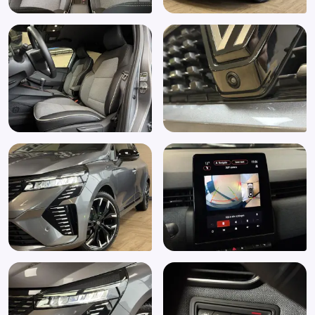
Draadloze telefoonlader
Elektrische ramen achter
Elektrische ramen voor
Elektronische remkrachtverdeling
Elektronisch Stabiliteits Programma
Extra getint glas achter
Hemelbekleding donker
Hill hold functie
Hoofdsteunen anti-whiplash
Keyless entry/start
Keyless start
Kunstlederen interieurdelen
LED dagrijverlichting
Multimedia-voorbereiding
Multimedia scherm middel
Multimedia scherm standaard