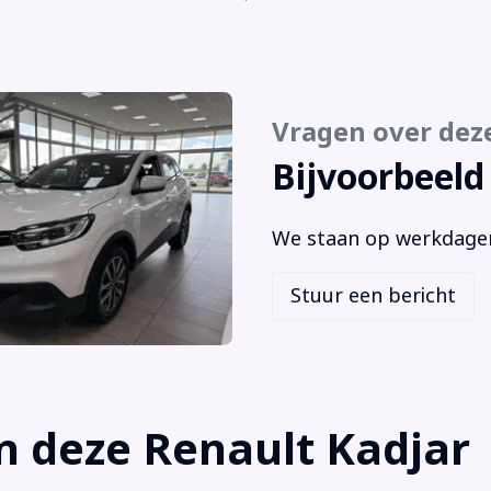
Zij
Hoofd airbag(s) achter
Spe
Hoofd airbag(s) voor
Vragen over dez
Bijvoorbeeld
We staan op werkdagen 
Stuur een bericht
n deze Renault Kadjar