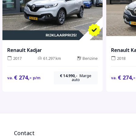
Renault Kadjar
Renault Ka
2017
61.297 km
Benzine
2018
€ 14.990,-
Marge
€ 274,-
€ 274,-
va.
p/m
va.
auto
Contact