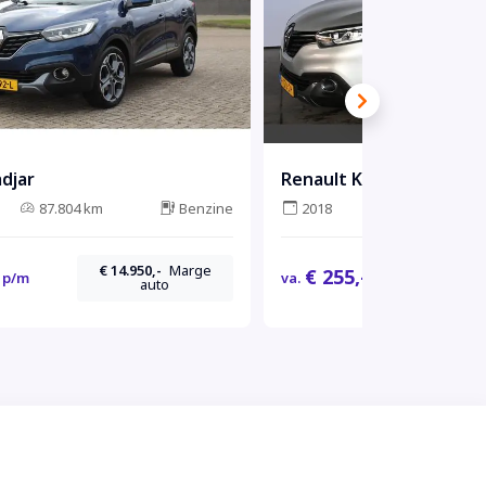
djar
Renault Kadjar
87.804 km
Benzine
2018
84.359 km
€ 14.950,-
Marge
€ 
€ 255,-
p/m
va.
p/m
auto