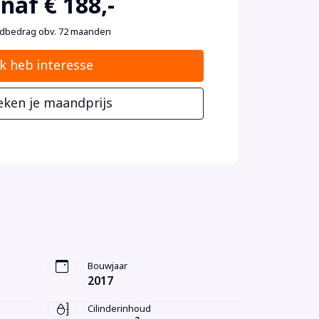
naf € 188,-
dbedrag obv. 72 maanden
Ik heb interesse
eken je maandprijs
Bouwjaar
2017
Cilinderinhoud