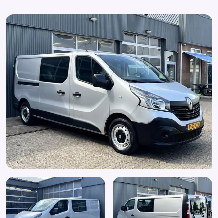
Multimedia systeem
Navigatiesysteem
Parkeersensor achter
Radiovoorbereiding
Roetfilter
Stuurbekrachtiging
Stuur verstelbaar
Tussenschot volledig
Verlengde wielbasis
Zijdeur
Zijschuifdeur rechts