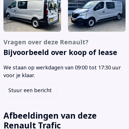
Boordcomputer
Brake Assist System
Buitenspiegels elektrisch verstelbaar
Buitenspiegels verwarmbaar
Carkit
Vragen over deze Renault?
Centrale deurvergrendeling met afstandsbediening
Bijvoorbeeld over koop of lease
Centrale vergrendeling met afstandsbediening
Comfortstoel(en)
We staan op werkdagen van 09:00 tot 17:30 uur
Derde remlicht
voor je klaar.
Elektrische ramen voor
Elektronisch Stabiliteits Programma
Stuur een bericht
Extra verhoogd H3
Getint glas
Hill hold functie
Afbeeldingen van deze
Hoofdsteunen achter
Renault Trafic
Isofix bevestiging voor kinderzitjes