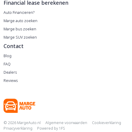
Financial lease berekenen
Auto Financieren?
Marge auto zoeken
Marge bus zoeken
Marge SUV zoeken
Contact
Blog
FAQ
Dealers
Reviews
Copyright navigation
© 2026 MargeAuto.nl
Algemene voorwaarden
Cookieverklaring
Privacyverklaring
Powered by
1FS