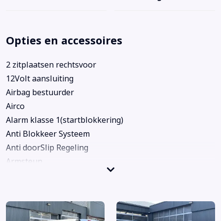
Opties en accessoires
2 zitplaatsen rechtsvoor
12Volt aansluiting
Airbag bestuurder
Airco
Alarm klasse 1(startblokkering)
Anti Blokkeer Systeem
Anti doorSlip Regeling
Armsteun
Armsteun achter
Audio installatie
Bestuurdersstoel in hoogte verstelbaar
Bluetooth telefoonvoorbereiding