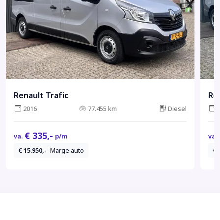
Renault Trafic
Re
2016
77.455 km
Diesel
€ 335,-
va.
p/m
va.
€ 15.950,-
Marge auto
€ 