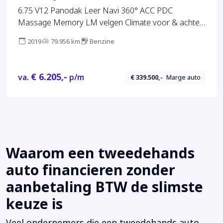
6.75 V12 Panodak Leer Navi 360° ACC PDC
Massage Memory LM velgen Climate voor & achter
Stoelverwarming voor & achter
2019
79.956 km
Benzine
€ 6.205,-
va.
p/m
€ 339.500,-
Marge auto
Waarom een tweedehands
auto financieren zonder
aanbetaling BTW de slimste
keuze is