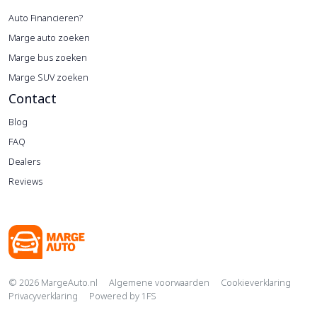
Auto Financieren?
Marge auto zoeken
Marge bus zoeken
Marge SUV zoeken
Contact
Blog
FAQ
Dealers
Reviews
Copyright navigation
© 2026 MargeAuto.nl
Algemene voorwaarden
Cookieverklaring
Privacyverklaring
Powered by
1FS