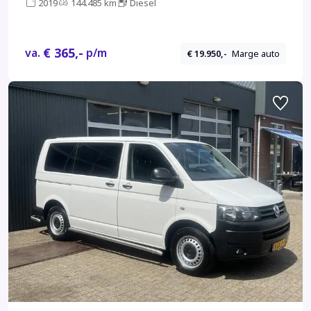
2019
144.485 km
Diesel
€ 365,-
va.
p/m
€ 19.950,-
Marge auto