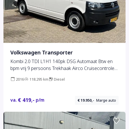
Volkswagen Transporter
Kombi 2.0 TDI L1H1 140pk DSG Automaat Btw en
bpm vrij 9 persoons Trekhaak Airco Cruisecontrole
ex overheidsauto Dealer onderhouden 1e eigenaar
2016
118.295 km
Diesel
Euro 5 Groeps vervoer Taxi Personenbus Tourer
Combi Minivan
€ 419,-
va.
p/m
€ 19.950,-
Marge auto