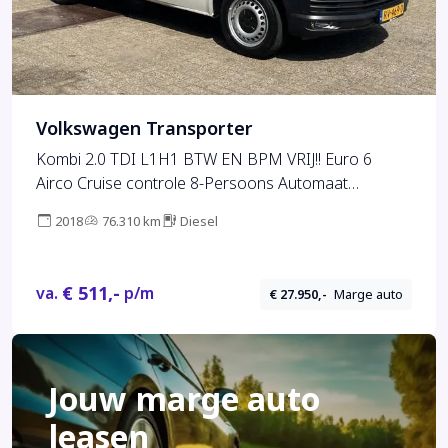
Volkswagen Transporter
Kombi 2.0 TDI L1H1 BTW EN BPM VRIJ!! Euro 6
Airco Cruise controle 8-Persoons Automaat
Parkeersensoren voor en achter Telefoonverbinding
2018
76.310 km
Diesel
Ex overheid! 1e eigenaar Personenbus
Groepsvervoer Taxi Combi Tourer
€ 511,-
va.
p/m
€ 27.950,-
Marge auto
Jouw marge auto
leasen