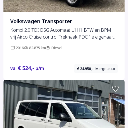
Volkswagen Transporter
Kombi 2.0 TDI DSG Automaat L1H1 BTW en BPM
vrij Airco Cruise control Trekhaak PDC 1e eigenaar
Euro 5 Combi Personenbus Passenger
2016
82.875 km
Diesel
Groepsvervoer Taxi
€ 524,-
va.
p/m
€ 24.950,-
Marge auto