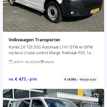
Volkswagen Transporter
Kombi 2.0 TDI DSG Automaat L1H1 BTW en BPM
vrij Airco Cruise control Marge Trekhaak PDC 1e
eigenaar Ideaal voor ombouw naar camper Euro 5
2015
155.252 km
Diesel
Personenbus Groepsvervoer Taxi Camper Combi 1e
eigenaar
€ 477,-
va.
p/m
€ 18.950,-
Marge auto