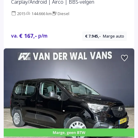
Carplay/Android | Airco | BBS-velgen
2015
144.666 km
Diesel
€ 167,-
va.
p/m
€ 7.945,-
Marge auto