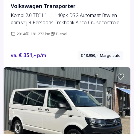
Volkswagen Transporter
Kombi 2.0 TDI L1H1 140pk DSG Automaat Btw en
bpm vrij 9-Persoons Trekhaak Airco Cruisecontrole
Ex overheidsauto Dealer onderhouden 1e eigenaar
2014
181.272 km
Diesel
Euro 5 Groepsvervoer Taxi Personenbus Tourer
Combi Minivan
€ 351,-
va.
p/m
€ 13.950,-
Marge auto