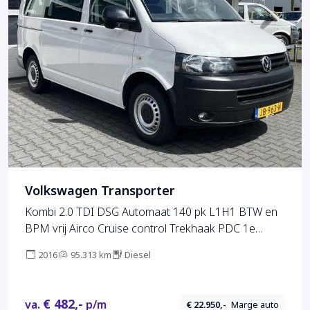
Volkswagen Transporter
Kombi 2.0 TDI DSG Automaat 140 pk L1H1 BTW en
BPM vrij Airco Cruise control Trekhaak PDC 1e
eigenaar Marge Euro 5 Personenbus Kombi Combi
2016
95.313 km
Diesel
Tourer Groepsvervoer Ideaal voor ombouw naar
Camper
€ 482,-
va.
p/m
€ 22.950,-
Marge auto