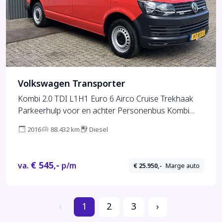
Volkswagen Transporter
Kombi 2.0 TDI L1H1 Euro 6 Airco Cruise Trekhaak
Parkeerhulp voor en achter Personenbus Kombi
Combi 8 persoons Automaat DSG 1e eigenaar ex
2016
88.432 km
Diesel
Overheid
€ 545,-
va.
p/m
€ 25.950,-
Marge auto
‹
1
2
3
›