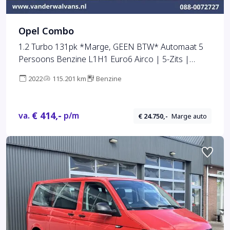
Opel Combo
1.2 Turbo 131pk *Marge, GEEN BTW* Automaat 5
Persoons Benzine L1H1 Euro6 Airco | 5-Zits |
Navigatie | Apple Carplay Android Auto,
2022
115.201 km
Benzine
Cruisecontrol, Trekhaak, Parkeersensoren,
Achterklep
€ 414,-
va.
p/m
€ 24.750,-
Marge auto