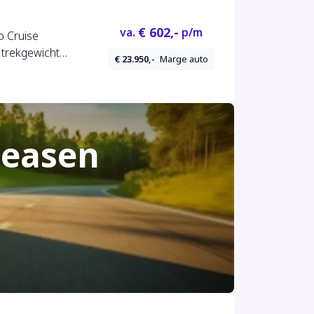
€ 602,-
va.
p/m
o Cruise
 trekgewicht
€ 23.950,-
Marge auto
leasen