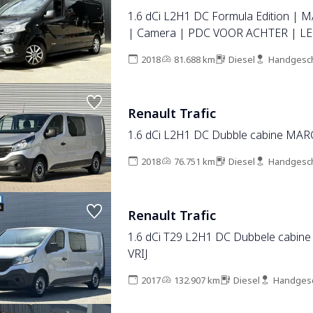
1.6 dCi L2H1 DC Formula Edition | 
| Camera | PDC VOOR ACHTER | L
2018
81.688 km
Diesel
Handgesc
Renault Trafic
1.6 dCi L2H1 DC Dubble cabine MAR
2018
76.751 km
Diesel
Handgesc
Renault Trafic
1.6 dCi T29 L2H1 DC Dubbele cabi
VRIJ
2017
132.907 km
Diesel
Handges