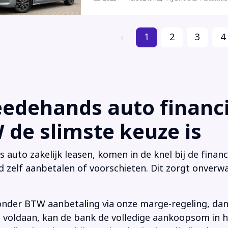
‹
1
2
3
4
dehands auto financi
de slimste keuze is
uto zakelijk leasen, komen in de knel bij de financi
d zelf aanbetalen of voorschieten. Dit zorgt onverwa
onder BTW aanbetaling via onze marge-regeling, da
 is voldaan, kan de bank de volledige aankoopsom in