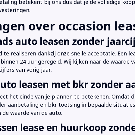
ling betekent bij ons dus dat je de volledige koop
vesteringen.
en over occasion leas
ds auto leasen zonder jaarcij
d te realiseren dankzij onze snelle acceptatie. Een l
innen 24 uur geregeld. Wij kijken naar de waarde v
jfers van vorig jaar.
uto leasen met bkr zonder a
irect het einde van je plannen te betekenen. Omdat de
der aanbetaling en bkr toetsing in bepaalde situati
n de waarde van de auto.
ussen lease en huurkoop zond