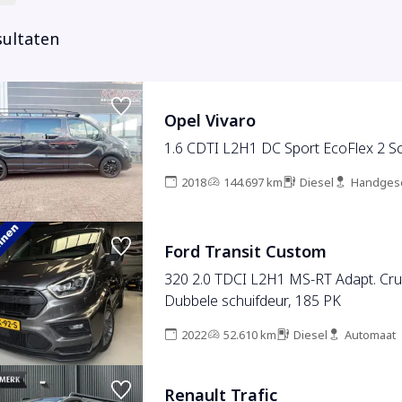
sultaten
Opel Vivaro
1.6 CDTI L2H1 DC Sport EcoFlex 2 S
2018
144.697 km
Diesel
Handges
Ford Transit Custom
320 2.0 TDCI L2H1 MS-RT Adapt. Crui
Dubbele schuifdeur, 185 PK
2022
52.610 km
Diesel
Automaat
Renault Trafic