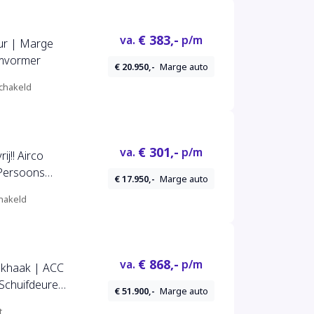
€ 383,-
va.
p/m
ur | Marge
Omvormer
€ 20.950,-
Marge auto
chakeld
€ 301,-
va.
p/m
j!! Airco
-Persoons
€ 17.950,-
Marge auto
 eigenaar Euro
hakeld
uik !!
€ 868,-
va.
p/m
rekhaak | ACC
 Schuifdeuren
€ 51.900,-
Marge auto
t