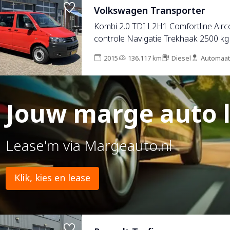
Volkswagen Transporter
Kombi 2.0 TDI L2H1 Comfortline Airc
controle Navigatie Trekhaak 2500 kg
Telefoonverbinding Euro 5 Isofix
2015
136.117 km
Diesel
Automaat
Jouw marge auto 
Lease'm via Margeauto.nl
Klik, kies en lease