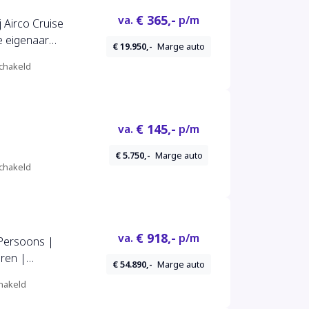
€ 365,-
va.
p/m
 Airco Cruise
e eigenaar
€ 19.950,-
Marge auto
basis Geen
chakeld
€ 145,-
va.
p/m
€ 5.750,-
Marge auto
chakeld
€ 918,-
va.
p/m
 Persoons |
ren |
€ 54.890,-
Marge auto
hakeld