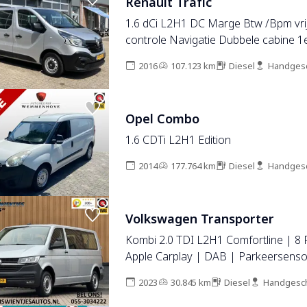
Renault Trafic
1.6 dCi L2H1 DC Marge Btw /Bpm vrij
controle Navigatie Dubbele cabine 1
Euro 6 Ex overheids auto Lange wiel
2016
107.123 km
Diesel
Handges
btw meer betalen
Opel Combo
1.6 CDTi L2H1 Edition
2014
177.764 km
Diesel
Handges
Volkswagen Transporter
Kombi 2.0 TDI L2H1 Comfortline | 8
Apple Carplay | DAB | Parkeersenso
Bluetooth | Cruise Control |
2023
30.845 km
Diesel
Handgesc