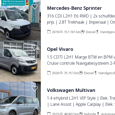
Mercedes-Benz Sprinter
316 CDI L2H1 E6 RWD | 2x schuifde
prijs | 2.8T Trekhaak | Imperiaal | 
2019
157.161 km
Diesel
Handges
Opel Vivaro
1.5 CDTI L2H1 Marge BTW en BPM vri
Cruise controle Navigatiesysteem 2
Parkeerhulp achter Apple carplay 1e
2020
75.157 km
Diesel
Handgesc
6 Bpm en Btw vrij voor particulier gebr
Volkswagen Multivan
1.4 eHybrid L2H1 VIP Style | Elek. T
| Lane Assist | Apple Carplay | Elek.
| Stoel\Stuurverwarming |
2023
48.802 km
Hybride
Automaa