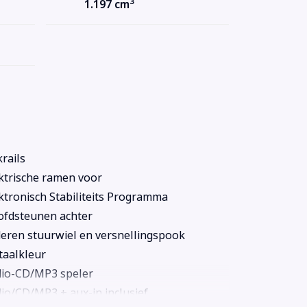
3
1.197 cm
rails
ktrische ramen voor
ktronisch Stabiliteits Programma
fdsteunen achter
eren stuurwiel en versnellingspook
aalkleur
io-CD/MP3 speler
io/CD/MP3 + aux-in inclusief