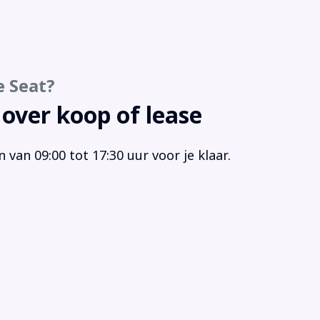
iovoorbereiding (1160)
rt/stop systeem
urbekrachtiging
ur multifunctioneel
e Seat?
 over koop of lease
van 09:00 tot 17:30 uur voor je klaar.