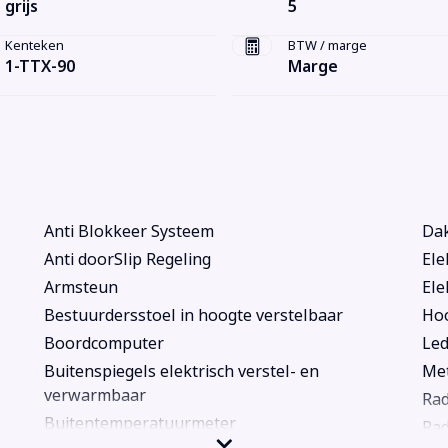
grijs
5
Kenteken
BTW / marge
1-TTX-90
Marge
Anti Blokkeer Systeem
Dak
Anti doorSlip Regeling
Ele
Armsteun
Ele
Bestuurdersstoel in hoogte verstelbaar
Hoo
Boordcomputer
Led
Buitenspiegels elektrisch verstel- en
Met
verwarmbaar
Rad
Buitentemperatuurmeter
Rad