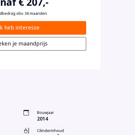
naf € 207,-
dbedrag obv. 36 maanden
Ik heb interesse
eken je maandprijs
Bouwjaar
2014
Cilinderinhoud