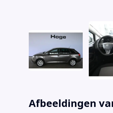
Airbag bestuurder
Airbag passagier
Airco
Alarm klasse 1(startblokkering)
Afbeeldingen van