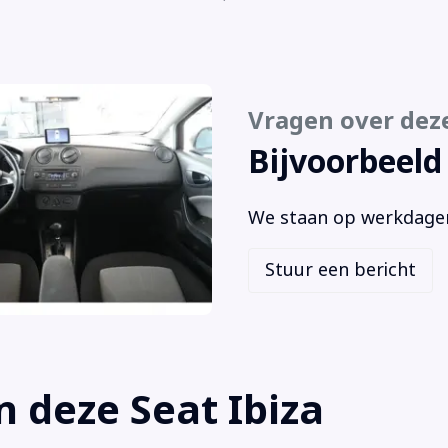
Bumpers in carrosseriekleur
rad
Centrale deurvergrendeling met
Sta
afstandsbediening
Stu
Centrale vergrendeling met afstandsbediening
Stu
Vragen over dez
Bijvoorbeeld
We staan op werkdagen 
Stuur een bericht
 deze Seat Ibiza